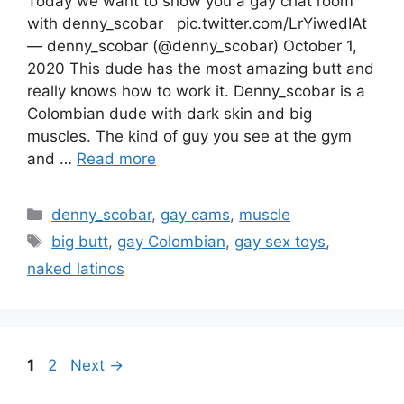
Today we want to show you a gay chat room
with denny_scobar pic.twitter.com/LrYiwedIAt
— denny_scobar (@denny_scobar) October 1,
2020 This dude has the most amazing butt and
really knows how to work it. Denny_scobar is a
Colombian dude with dark skin and big
muscles. The kind of guy you see at the gym
and …
Read more
Categories
denny_scobar
,
gay cams
,
muscle
Tags
big butt
,
gay Colombian
,
gay sex toys
,
naked latinos
Page
Page
1
2
Next
→