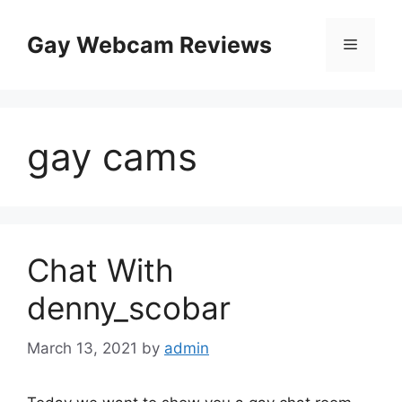
Skip
to
Gay Webcam Reviews
Menu
content
gay cams
Chat With
denny_scobar
March 13, 2021
by
admin