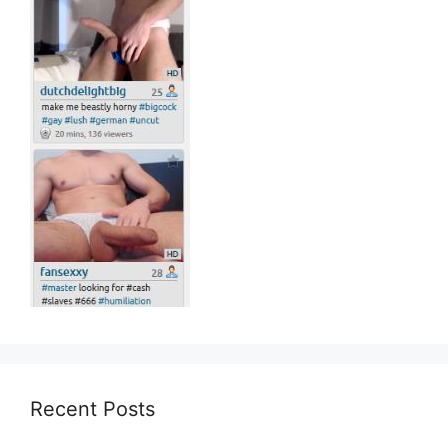
Recent Posts