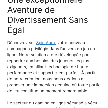
Aventure de
Divertissement Sans
Égal
Découvrez sur
Spin Aura
, votre nouveau
compagnon privilégié dans l’univers du jeu en
ligne. Notre solution a été développée pour
répondre aux besoins des joueurs les plus
exigeants, en alliant technologie de haute
performance et support client parfait. À partir
de notre création, nous nous dédions à
proposer une immersion genuine où toute partie
de jeu constitue un moment remarquable.
Le secteur du gaming en ligne sécurisé a vécu