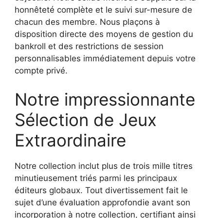
honnêteté complète et le suivi sur-mesure de
chacun des membre. Nous plaçons à
disposition directe des moyens de gestion du
bankroll et des restrictions de session
personnalisables immédiatement depuis votre
compte privé.
Notre impressionnante
Sélection de Jeux
Extraordinaire
Notre collection inclut plus de trois mille titres
minutieusement triés parmi les principaux
éditeurs globaux. Tout divertissement fait le
sujet d’une évaluation approfondie avant son
incorporation à notre collection, certifiant ainsi