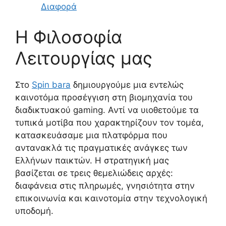
Διαφορά
Η Φιλοσοφία
Λειτουργίας μας
Στο
Spin bara
δημιουργούμε μια εντελώς
καινοτόμα προσέγγιση στη βιομηχανία του
διαδικτυακού gaming. Αντί να υιοθετούμε τα
τυπικά μοτίβα που χαρακτηρίζουν τον τομέα,
κατασκευάσαμε μια πλατφόρμα που
αντανακλά τις πραγματικές ανάγκες των
Ελλήνων παικτών. Η στρατηγική μας
βασίζεται σε τρεις θεμελιώδεις αρχές:
διαφάνεια στις πληρωμές, γνησιότητα στην
επικοινωνία και καινοτομία στην τεχνολογική
υποδομή.