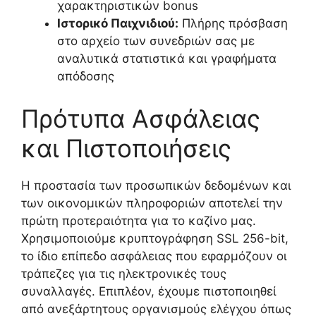
χαρακτηριστικών bonus
Ιστορικό Παιχνιδιού:
Πλήρης πρόσβαση
στο αρχείο των συνεδριών σας με
αναλυτικά στατιστικά και γραφήματα
απόδοσης
Πρότυπα Ασφάλειας
και Πιστοποιήσεις
Η προστασία των προσωπικών δεδομένων και
των οικονομικών πληροφοριών αποτελεί την
πρώτη προτεραιότητα για το καζίνο μας.
Χρησιμοποιούμε κρυπτογράφηση SSL 256-bit,
το ίδιο επίπεδο ασφάλειας που εφαρμόζουν οι
τράπεζες για τις ηλεκτρονικές τους
συναλλαγές. Επιπλέον, έχουμε πιστοποιηθεί
από ανεξάρτητους οργανισμούς ελέγχου όπως