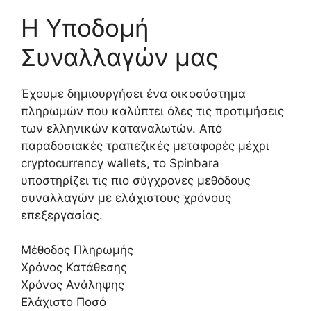
Η Υποδομή
Συναλλαγών μας
Έχουμε δημιουργήσει ένα οικοσύστημα
πληρωμών που καλύπτει όλες τις προτιμήσεις
των ελληνικών καταναλωτών. Από
παραδοσιακές τραπεζικές μεταφορές μέχρι
cryptocurrency wallets, το Spinbara
υποστηρίζει τις πιο σύγχρονες μεθόδους
συναλλαγών με ελάχιστους χρόνους
επεξεργασίας.
Μέθοδος Πληρωμής
Χρόνος Κατάθεσης
Χρόνος Ανάληψης
Ελάχιστο Ποσό