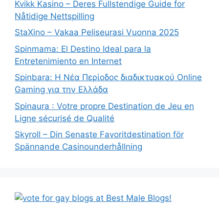
Kvikk Kasino – Deres Fullstendige Guide for
Nåtidige Nettspilling
StaXino – Vakaa Peliseurasi Vuonna 2025
Spinmama: El Destino Ideal para la
Entretenimiento en Internet
Spinbara: Η Νέα Περίοδος διαδικτυακού Online
Gaming για την Ελλάδα
Spinaura : Votre propre Destination de Jeu en
Ligne sécurisé de Qualité
Skyroll – Din Senaste Favoritdestination för
Spännande Casinounderhållning