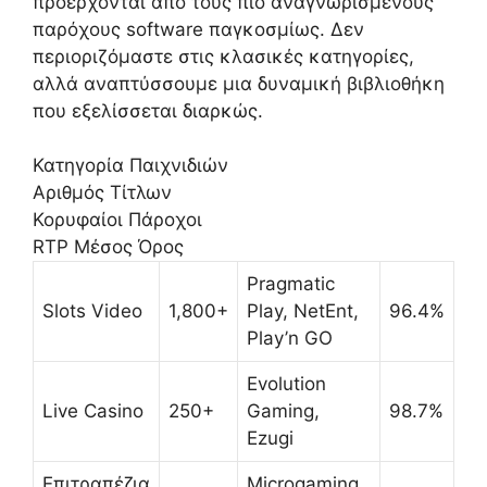
προέρχονται από τους πιο αναγνωρισμένους
παρόχους software παγκοσμίως. Δεν
περιοριζόμαστε στις κλασικές κατηγορίες,
αλλά αναπτύσσουμε μια δυναμική βιβλιοθήκη
που εξελίσσεται διαρκώς.
Κατηγορία Παιχνιδιών
Αριθμός Τίτλων
Κορυφαίοι Πάροχοι
RTP Μέσος Όρος
Pragmatic
Slots Video
1,800+
Play, NetEnt,
96.4%
Play’n GO
Evolution
Live Casino
250+
Gaming,
98.7%
Ezugi
Επιτραπέζια
Microgaming,