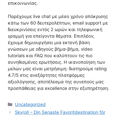
επικοινωνίας.
Παρέχουμε live chat με μέσο χρόνο απόκρισης
κάτω των 60 δευτερολέπτων, email support με
διευκρινίσεις εντός 2 ωρών και τηλεφωνική
γραμμή για επείγοντα θέματα. Επιπλέον,
έχουμε δημιουργήσει μια εκτενή βάση
γνώσεων με οδηγούς βήμα-βήμα, video
tutorials και FAQ που καλύπτουν τις πιο
συνηθισμένες ερωτήσεις. Η ικανοποίηση των
μελών μας είναι μετρήσιμη: διατηρούμε rating
4.7/5 στις ανεξάρτητες πλατφόρμες
αξιολόγησης, αποτέλεσμα της συνεπούς μας
προσπάθειας για excellence στην εξυπηρέτηση.
Categories
Uncategorized
Skyroll – Din Senaste Favoritdestination för