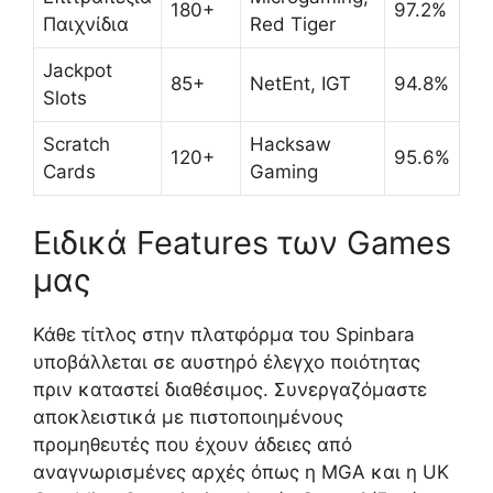
180+
97.2%
Παιχνίδια
Red Tiger
Jackpot
85+
NetEnt, IGT
94.8%
Slots
Scratch
Hacksaw
120+
95.6%
Cards
Gaming
Ειδικά Features των Games
μας
Κάθε τίτλος στην πλατφόρμα του Spinbara
υποβάλλεται σε αυστηρό έλεγχο ποιότητας
πριν καταστεί διαθέσιμος. Συνεργαζόμαστε
αποκλειστικά με πιστοποιημένους
προμηθευτές που έχουν άδειες από
αναγνωρισμένες αρχές όπως η MGA και η UK