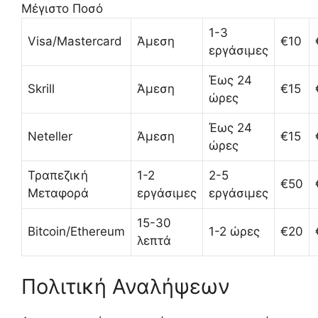
Μέγιστο Ποσό
1-3
Visa/Mastercard
Άμεση
€10
εργάσιμες
Έως 24
Skrill
Άμεση
€15
ώρες
Έως 24
Neteller
Άμεση
€15
ώρες
Τραπεζική
1-2
2-5
€50
Μεταφορά
εργάσιμες
εργάσιμες
15-30
Bitcoin/Ethereum
1-2 ώρες
€20
λεπτά
Πολιτική Αναλήψεων