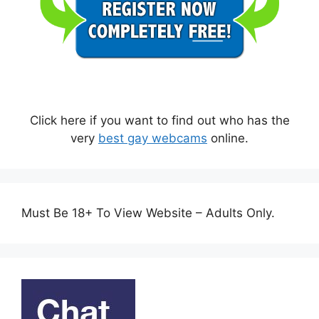
Click here if you want to find out who has the
very
best gay webcams
online.
Must Be 18+ To View Website – Adults Only.