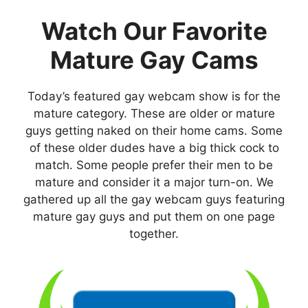
Watch Our Favorite
Mature Gay Cams
Today’s featured gay webcam show is for the
mature category. These are older or mature
guys getting naked on their home cams. Some
of these older dudes have a big thick cock to
match. Some people prefer their men to be
mature and consider it a major turn-on. We
gathered up all the gay webcam guys featuring
mature gay guys and put them on one page
together.