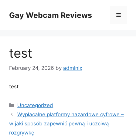
Skip
to
Gay Webcam Reviews
Menu
content
test
February 24, 2026
by
admlnlx
test
Categories
Uncategorized
Wypłacalne platformy hazardowe cyfrowe –
w jaki sposób zapewnić pewną i uczciwą
rozgrywkę