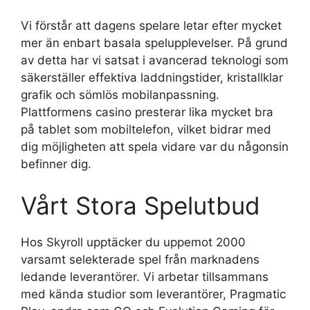
Vi förstår att dagens spelare letar efter mycket
mer än enbart basala spelupplevelser. På grund
av detta har vi satsat i avancerad teknologi som
säkerställer effektiva laddningstider, kristallklar
grafik och sömlös mobilanpassning.
Plattformens casino presterar lika mycket bra
på tablet som mobiltelefon, vilket bidrar med
dig möjligheten att spela vidare var du någonsin
befinner dig.
Vårt Stora Spelutbud
Hos Skyroll upptäcker du uppemot 2000
varsamt selekterade spel från marknadens
ledande leverantörer. Vi arbetar tillsammans
med kända studior som leverantörer, Pragmatic