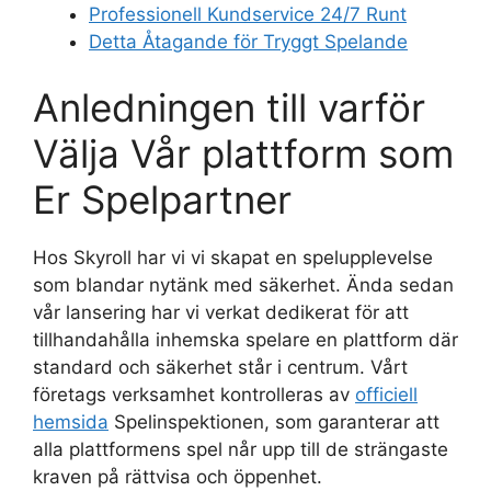
Professionell Kundservice 24/7 Runt
Detta Åtagande för Tryggt Spelande
Anledningen till varför
Välja Vår plattform som
Er Spelpartner
Hos Skyroll har vi vi skapat en spelupplevelse
som blandar nytänk med säkerhet. Ända sedan
vår lansering har vi verkat dedikerat för att
tillhandahålla inhemska spelare en plattform där
standard och säkerhet står i centrum. Vårt
företags verksamhet kontrolleras av
officiell
hemsida
Spelinspektionen, som garanterar att
alla plattformens spel når upp till de strängaste
kraven på rättvisa och öppenhet.