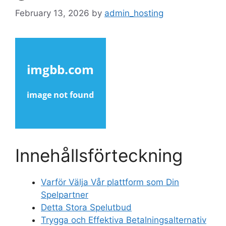
February 13, 2026
by
admin_hosting
Innehållsförteckning
Varför Välja Vår plattform som Din
Spelpartner
Detta Stora Spelutbud
Trygga och Effektiva Betalningsalternativ