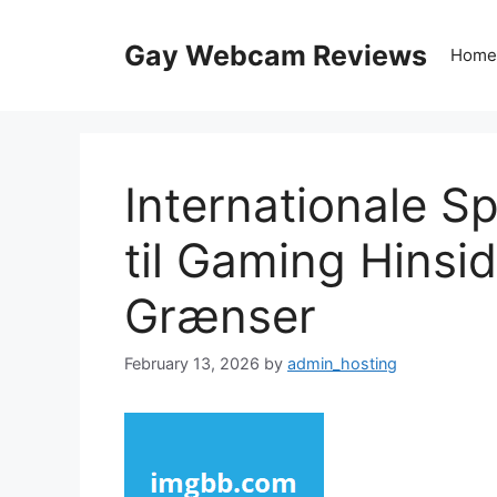
Skip
to
Gay Webcam Reviews
Home
content
Internationale Sp
til Gaming Hinsi
Grænser
February 13, 2026
by
admin_hosting