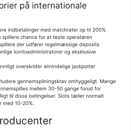
ier på internationale
lere indbetalinger med matchrater op til 200%
spillere chance for at teste operatøren
pillere der udfører regelmæssige deposits
nlige kontoadministratorer og eksklusive
vnligt overskrider almindelige jackpotter
 studere gennemspilningskrav omhyggeligt. Mange
nnemspilles mellem 30-50 gange forud for
gt til disse betingelser. Slots tæller normalt
er med 10-20%.
producenter