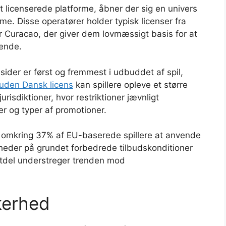
t licenserede platforme, åbner der sig en univers
e. Disse operatører holder typisk licenser fra
r Curacao, der giver dem lovmæssigt basis for at
ende.
sider er først og fremmest i udbuddet af spil,
 uden Dansk licens
kan spillere opleve et større
 jurisdiktioner, hvor restriktioner jævnligt
r og typer af promotioner.
r omkring 37% af EU-baserede spillere at anvende
gheder på grundet forbedrede tilbudskonditioner
ntdel understreger trenden mod
kerhed