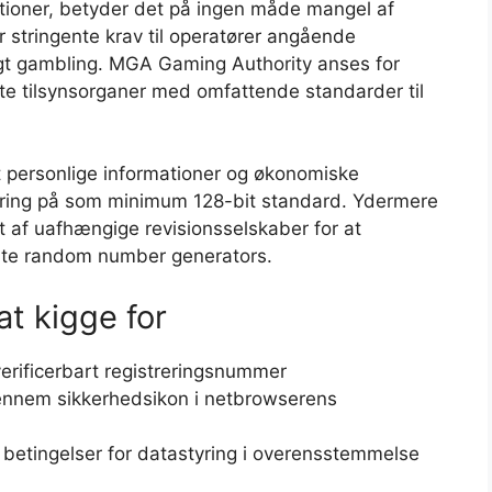
iktioner, betyder det på ingen måde mangel af
 stringente krav til operatører angående
ligt gambling. MGA Gaming Authority anses for
ete tilsynsorganer med omfattende standarder til
t personlige informationer og økonomiske
ering på som minimum 128-bit standard. Ydermere
t af uafhængige revisionsselskaber for at
dte random number generators.
at kigge for
verificerbart registreringsnummer
gennem sikkerhedsikon i netbrowserens
 betingelser for datastyring i overensstemmelse