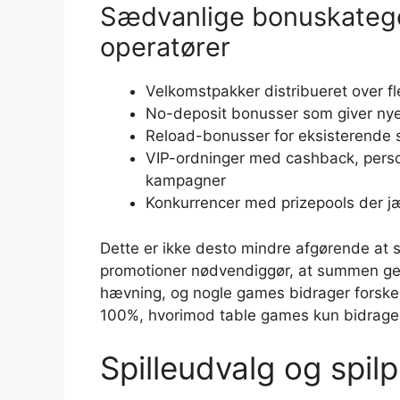
Sædvanlige bonuskategor
operatører
Velkomstpakker distribueret over f
No-deposit bonusser som giver nye 
Reload-bonusser for eksisterende s
VIP-ordninger med cashback, perso
kampagner
Konkurrencer med prizepools der jæ
Dette er ikke desto mindre afgørende at
promotioner nødvendiggør, at summen ge
hævning, og nogle games bidrager forskelli
100%, hvorimod table games kun bidrag
Spilleudvalg og spil