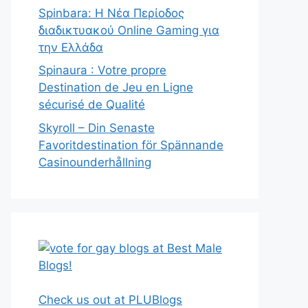
Spinbara: Η Νέα Περίοδος
διαδικτυακού Online Gaming για
την Ελλάδα
Spinaura : Votre propre
Destination de Jeu en Ligne
sécurisé de Qualité
Skyroll – Din Senaste
Favoritdestination för Spännande
Casinounderhållning
Check us out at PLUBlogs