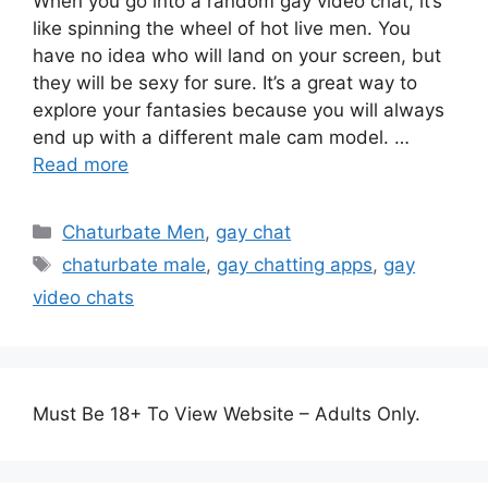
When you go into a random gay video chat, it’s
like spinning the wheel of hot live men. You
have no idea who will land on your screen, but
they will be sexy for sure. It’s a great way to
explore your fantasies because you will always
end up with a different male cam model. …
Read more
Categories
Chaturbate Men
,
gay chat
Tags
chaturbate male
,
gay chatting apps
,
gay
video chats
Must Be 18+ To View Website – Adults Only.