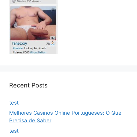
Recent Posts
test
Melhores Casinos Online Portugueses: O Que
Precisa de Saber
test