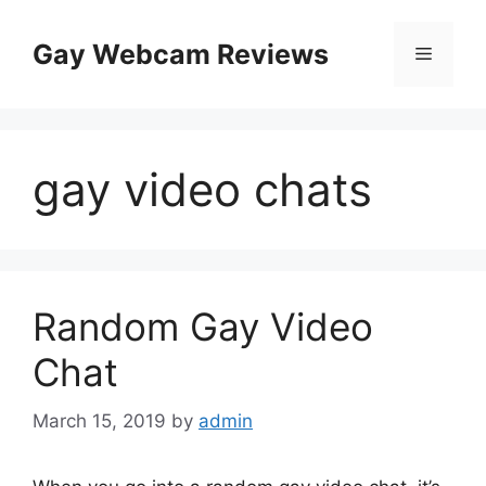
Skip
to
Gay Webcam Reviews
Menu
content
gay video chats
Random Gay Video
Chat
March 15, 2019
by
admin