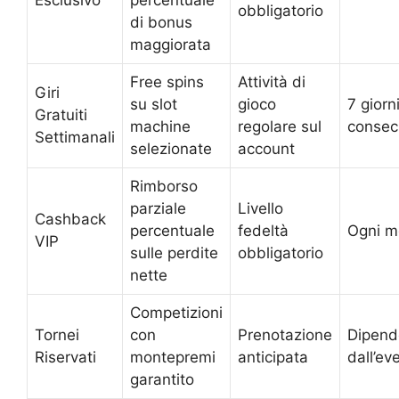
Esclusivo
percentuale
obbligatorio
di bonus
maggiorata
Free spins
Attività di
Giri
su slot
gioco
7 giorn
Gratuiti
machine
regolare sul
consecu
Settimanali
selezionate
account
Rimborso
parziale
Livello
Cashback
percentuale
fedeltà
Ogni m
VIP
sulle perdite
obbligatorio
nette
Competizioni
Tornei
con
Prenotazione
Dipend
Riservati
montepremi
anticipata
dall’ev
garantito