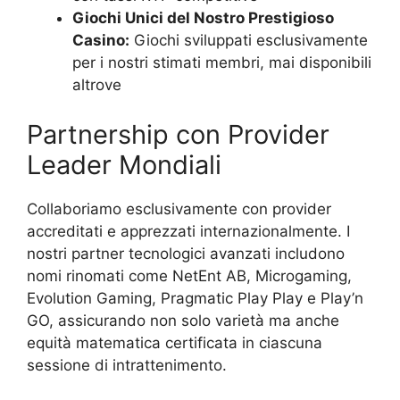
Giochi Unici del Nostro Prestigioso
Casino:
Giochi sviluppati esclusivamente
per i nostri stimati membri, mai disponibili
altrove
Partnership con Provider
Leader Mondiali
Collaboriamo esclusivamente con provider
accreditati e apprezzati internazionalmente. I
nostri partner tecnologici avanzati includono
nomi rinomati come NetEnt AB, Microgaming,
Evolution Gaming, Pragmatic Play Play e Play’n
GO, assicurando non solo varietà ma anche
equità matematica certificata in ciascuna
sessione di intrattenimento.