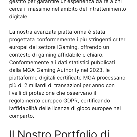
gestito per garantire un’esperienza da re a chi
cerca il massimo nel ambito del intrattenimento
digitale.
La nostra avanzata piattaforma è stata
progettata conformemente i più stringenti criteri
europei del settore iGaming, offrendo un
contesto di gaming affidabile e chiaro.
Conformemente a i dati statistici pubblicati
dalla MGA Gaming Authority nel 2023, le
piattaforme digitali certificate MGA processano
più di 2 miliardi di transazioni per anno con
livelli di protezione che osservano il
regolamento europeo GDPR, certificando
l’affidabilità delle licenze di gioco europee nel
comparto.
Il Nostro Portfolio di