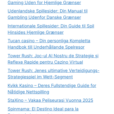
Gaming Uden for Hjemlige Grænser
Udenlandske Spillesider: Din Manual til
Gambling Udenfor Danske Grænser
Internationale Spillesider: Din Guide til Spil
Hinsides Hjemlige Grænser
Tucan casino – Din personliga Kompletta
Handbok till Underhållande Spelresor
Tower Rush: Joc-ul Al Nostru de Strategie și
Reflexe Rapide pentru Cazino Virtual
Tower Rush: Jenes ultimative Verteidigungs-
Strategiespiel im Wett-Segment
Kvikk Kasino – Deres Fullstendige Guide for
Nåtidige Nettspilling
StaXino – Vakaa Peliseurasi Vuonna 2025
Spinmama: El Destino Ideal para la