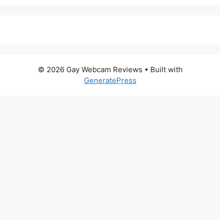
© 2026 Gay Webcam Reviews
• Built with
GeneratePress