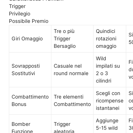
Trigger
Privilegio
Possibile Premio
Tre o più
Quindici
S
Giri Omaggio
Trigger
rotazioni
5
Bersaglio
omaggio
Wild
F
Sovrapposti
Casuale nel
impilati su
d
Sostitutivi
round normale
2 o 3
v
cilindri
Scegli con
S
Combattimento
Tre elementi
ricompense
c
Bonus
Combattimento
istantanei
v
Aggiunge
F
Bomber
Trigger
5-15 wild
3
Funzione
aleatoria