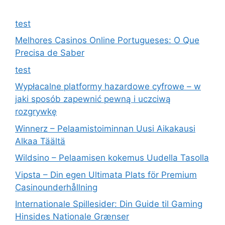
test
Melhores Casinos Online Portugueses: O Que
Precisa de Saber
test
Wypłacalne platformy hazardowe cyfrowe – w
jaki sposób zapewnić pewną i uczciwą
rozgrywkę
Winnerz – Pelaamistoiminnan Uusi Aikakausi
Alkaa Täältä
Wildsino – Pelaamisen kokemus Uudella Tasolla
Vipsta – Din egen Ultimata Plats för Premium
Casinounderhållning
Internationale Spillesider: Din Guide til Gaming
Hinsides Nationale Grænser