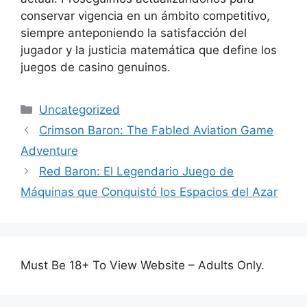
conservar vigencia en un ámbito competitivo,
siempre anteponiendo la satisfacción del
jugador y la justicia matemática que define los
juegos de casino genuinos.
Categories
Uncategorized
Crimson Baron: The Fabled Aviation Game
Adventure
Red Baron: El Legendario Juego de
Máquinas que Conquistó los Espacios del Azar
Must Be 18+ To View Website – Adults Only.