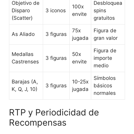
Objetivo de
Desbloquea
100x
Disparo
3 iconos
spins
envite
(Scatter)
gratuitos
75x
Figura de
As Aliado
3 figuras
jugada
gran valor
Figura de
Medallas
50x
3 figuras
importe
Castrenses
envite
medio
Símbolos
Barajas (A,
10-25x
3 figuras
básicos
K, Q, J, 10)
jugada
normales
RTP y Periodicidad de
Recompensas