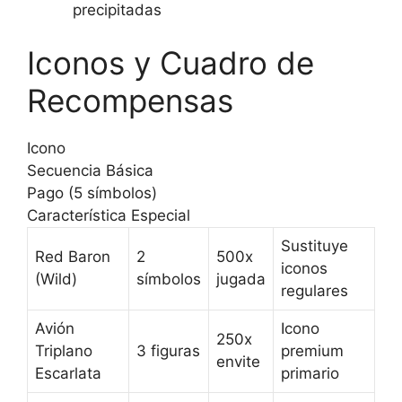
precipitadas
Iconos y Cuadro de
Recompensas
Icono
Secuencia Básica
Pago (5 símbolos)
Característica Especial
Sustituye
Red Baron
2
500x
iconos
(Wild)
símbolos
jugada
regulares
Avión
Icono
250x
Triplano
3 figuras
premium
envite
Escarlata
primario