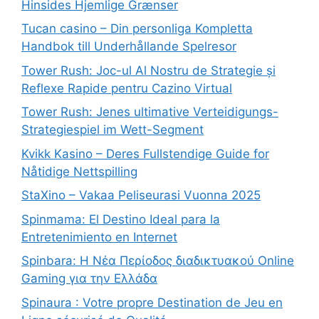
Hinsides Hjemlige Grænser
Tucan casino – Din personliga Kompletta
Handbok till Underhållande Spelresor
Tower Rush: Joc-ul Al Nostru de Strategie și
Reflexe Rapide pentru Cazino Virtual
Tower Rush: Jenes ultimative Verteidigungs-
Strategiespiel im Wett-Segment
Kvikk Kasino – Deres Fullstendige Guide for
Nåtidige Nettspilling
StaXino – Vakaa Peliseurasi Vuonna 2025
Spinmama: El Destino Ideal para la
Entretenimiento en Internet
Spinbara: Η Νέα Περίοδος διαδικτυακού Online
Gaming για την Ελλάδα
Spinaura : Votre propre Destination de Jeu en