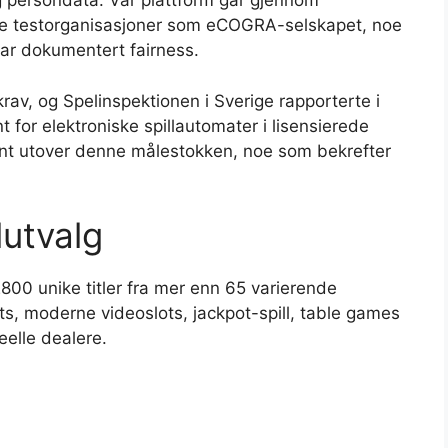
og persondata. Vår plattform går gjennom
ge testorganisasjoner som eCOGRA-selskapet, noe
tar dokumentert fairness.
krav, og Spelinspektionen i Sverige rapporterte i
 for elektroniske spillautomater i lisensierede
ent utover denne målestokken, noe som bekrefter
lutvalg
 2800 unike titler fra mer enn 65 varierende
ts, moderne videoslots, jackpot-spill, table games
eelle dealere.