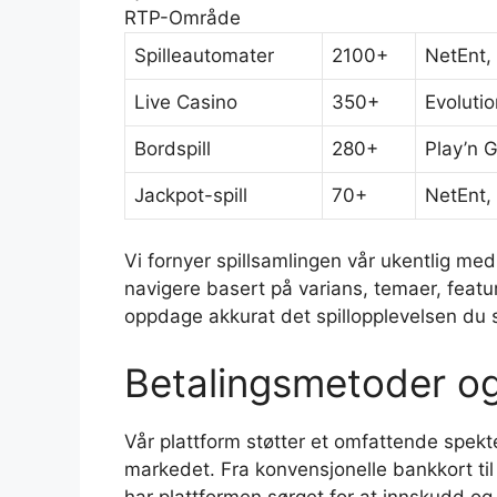
RTP-Område
Spilleautomater
2100+
NetEnt, 
Live Casino
350+
Evoluti
Bordspill
280+
Play’n 
Jackpot-spill
70+
NetEnt,
Vi fornyer spillsamlingen vår ukentlig med
navigere basert på varians, temaer, featur
oppdage akkurat det spillopplevelsen du s
Betalingsmetoder og
Vår plattform støtter et omfattende spekte
markedet. Fra konvensjonelle bankkort ti
har plattformen sørget for at innskudd og