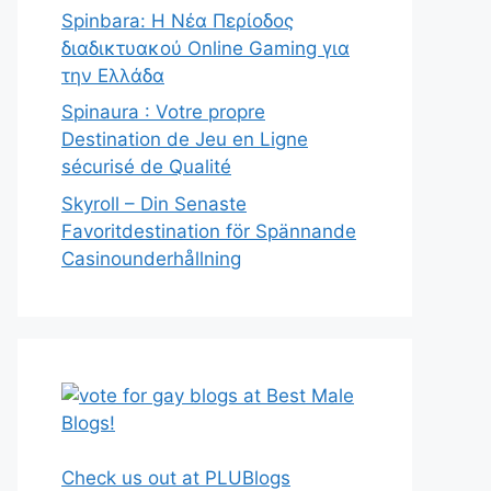
Spinbara: Η Νέα Περίοδος
διαδικτυακού Online Gaming για
την Ελλάδα
Spinaura : Votre propre
Destination de Jeu en Ligne
sécurisé de Qualité
Skyroll – Din Senaste
Favoritdestination för Spännande
Casinounderhållning
Check us out at PLUBlogs