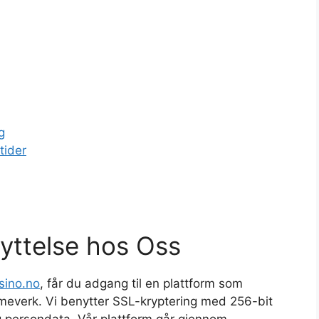
g
tider
kyttelse hos Oss
sino.no
, får du adgang til en plattform som
meverk. Vi benytter SSL-kryptering med 256-bit