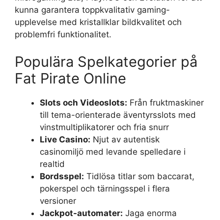
kunna garantera toppkvalitativ gaming-
upplevelse med kristallklar bildkvalitet och
problemfri funktionalitet.
Populära Spelkategorier på
Fat Pirate Online
Slots och Videoslots:
Från fruktmaskiner
till tema-orienterade äventyrsslots med
vinstmultiplikatorer och fria snurr
Live Casino:
Njut av autentisk
casinomiljö med levande spelledare i
realtid
Bordsspel:
Tidlösa titlar som baccarat,
pokerspel och tärningsspel i flera
versioner
Jackpot-automater:
Jaga enorma