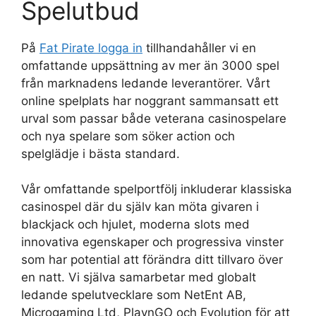
Spelutbud
På
Fat Pirate logga in
tillhandahåller vi en
omfattande uppsättning av mer än 3000 spel
från marknadens ledande leverantörer. Vårt
online spelplats har noggrant sammansatt ett
urval som passar både veterana casinospelare
och nya spelare som söker action och
spelglädje i bästa standard.
Vår omfattande spelportfölj inkluderar klassiska
casinospel där du själv kan möta givaren i
blackjack och hjulet, moderna slots med
innovativa egenskaper och progressiva vinster
som har potential att förändra ditt tillvaro över
en natt. Vi själva samarbetar med globalt
ledande spelutvecklare som NetEnt AB,
Microgaming Ltd, PlaynGO och Evolution för att