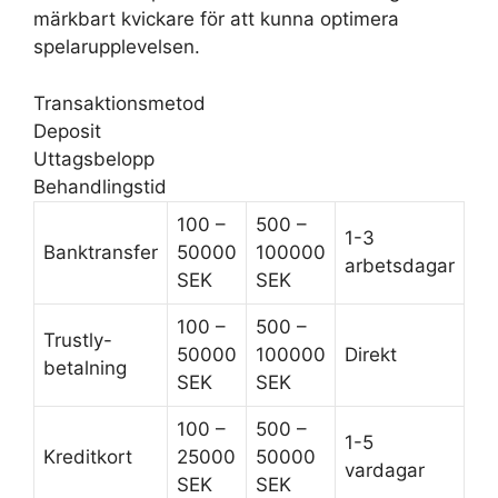
märkbart kvickare för att kunna optimera
spelarupplevelsen.
Transaktionsmetod
Deposit
Uttagsbelopp
Behandlingstid
100 –
500 –
1-3
Banktransfer
50000
100000
arbetsdagar
SEK
SEK
100 –
500 –
Trustly-
50000
100000
Direkt
betalning
SEK
SEK
100 –
500 –
1-5
Kreditkort
25000
50000
vardagar
SEK
SEK