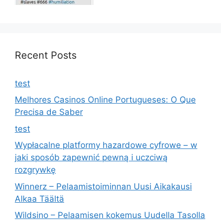
Recent Posts
test
Melhores Casinos Online Portugueses: O Que
Precisa de Saber
test
Wypłacalne platformy hazardowe cyfrowe – w
jaki sposób zapewnić pewną i uczciwą
rozgrywkę
Winnerz – Pelaamistoiminnan Uusi Aikakausi
Alkaa Täältä
Wildsino – Pelaamisen kokemus Uudella Tasolla