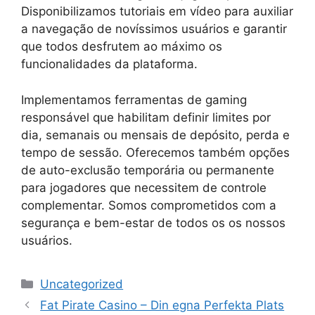
Disponibilizamos tutoriais em vídeo para auxiliar
a navegação de novíssimos usuários e garantir
que todos desfrutem ao máximo os
funcionalidades da plataforma.
Implementamos ferramentas de gaming
responsável que habilitam definir limites por
dia, semanais ou mensais de depósito, perda e
tempo de sessão. Oferecemos também opções
de auto-exclusão temporária ou permanente
para jogadores que necessitem de controle
complementar. Somos comprometidos com a
segurança e bem-estar de todos os os nossos
usuários.
Categories
Uncategorized
Fat Pirate Casino – Din egna Perfekta Plats