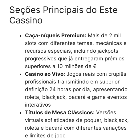
Seções Principais do Este
Cassino
Caça-níqueis Premium:
Mais de 2 mil
slots com diferentes temas, mecânicas e
recursos especiais, incluindo jackpots
progressivos que já entregaram prêmios
superiores a 10 milhões de €
Casino ao Vivo:
Jogos reais com crupiês
profissionais transmitindo em superior
definição 24 horas por dia, apresentando
roleta, blackjack, bacará e game eventos
interativos
Títulos de Mesa Clássicos:
Versões
virtuais sofisticadas de póquer, blackjack,
roleta e bacará com diferentes variações
e limites de jogo