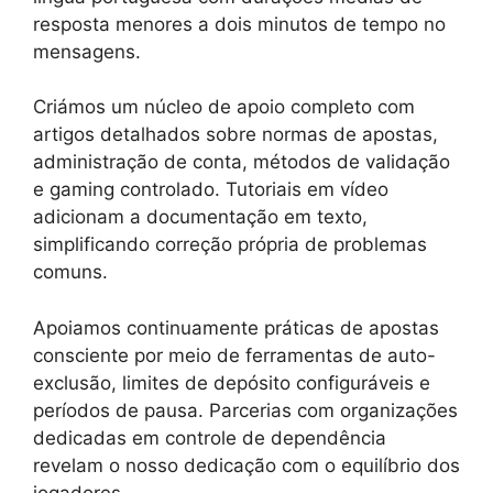
resposta menores a dois minutos de tempo no
mensagens.
Criámos um núcleo de apoio completo com
artigos detalhados sobre normas de apostas,
administração de conta, métodos de validação
e gaming controlado. Tutoriais em vídeo
adicionam a documentação em texto,
simplificando correção própria de problemas
comuns.
Apoiamos continuamente práticas de apostas
consciente por meio de ferramentas de auto-
exclusão, limites de depósito configuráveis e
períodos de pausa. Parcerias com organizações
dedicadas em controle de dependência
revelam o nosso dedicação com o equilíbrio dos
jogadores.