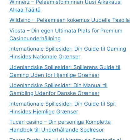
Winnerz – Pelaamistoiminnan Uusi Aikakausi
Alkaa Täältä
Wildsino – Pelaamisen kokemus Uudella Tasolla
Vipsta – Din egen Ultimata Plats för Premium
Casinounderhållning
Internationale Spillesider: Din Guide til Gaming
Hinsides Nationale Grænser
Udenlandske Spillesider: Spillerens Guide til
Gaming Uden for Hjemlige Grænser
Udenlandske Spillesider: Din Manual til
Gambling Udenfor Danske Grænser
Internationale Spillesider: Din Guide til Spil
Hinsides Hjemlige Grænser
Tucan casino – Din personliga Kompletta
Handbok till Underhållande Spelresor