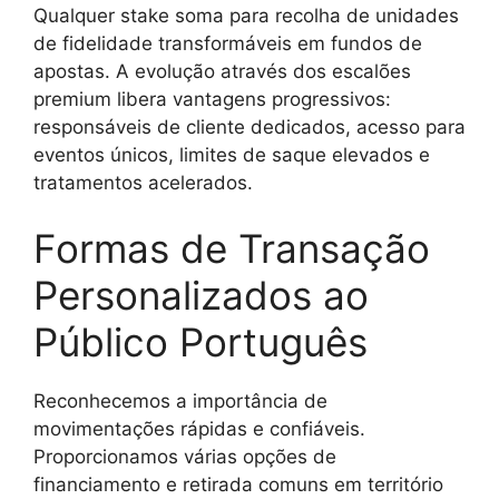
Qualquer stake soma para recolha de unidades
de fidelidade transformáveis em fundos de
apostas. A evolução através dos escalões
premium libera vantagens progressivos:
responsáveis de cliente dedicados, acesso para
eventos únicos, limites de saque elevados e
tratamentos acelerados.
Formas de Transação
Personalizados ao
Público Português
Reconhecemos a importância de
movimentações rápidas e confiáveis.
Proporcionamos várias opções de
financiamento e retirada comuns em território