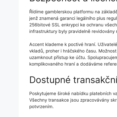
Řídíme gamblerskou platformu na základě
jenž znamená garanci legálního plus regu
256bitové SSL enkrypci ke ochranu všech 
infrastruktury byly pravidelně revidovány n
Accent klademe k poctivé hraní. Uživatelé 
vkladů, proher i hráčského času. Možnos
uzamknout přístup ke účtu. Spolupracuj
komplikovaného hraní a dodáváme referen
Dostupné transakčn
Poskytujeme široké nabídku platebních v
Všechny transakce jsou zpracovávány skrz
potvrzením.