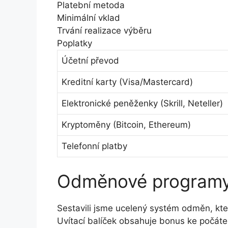
Platební metoda
Minimální vklad
Trvání realizace výběru
Poplatky
Účetní převod
Kreditní karty (Visa/Mastercard)
Elektronické peněženky (Skrill, Neteller)
Kryptoměny (Bitcoin, Ethereum)
Telefonní platby
Odměnové programy 
Sestavili jsme ucelený systém odměn, kter
Uvítací balíček obsahuje bonus ke počát