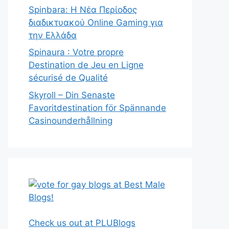
Spinbara: Η Νέα Περίοδος
διαδικτυακού Online Gaming για
την Ελλάδα
Spinaura : Votre propre
Destination de Jeu en Ligne
sécurisé de Qualité
Skyroll – Din Senaste
Favoritdestination för Spännande
Casinounderhållning
Check us out at PLUBlogs