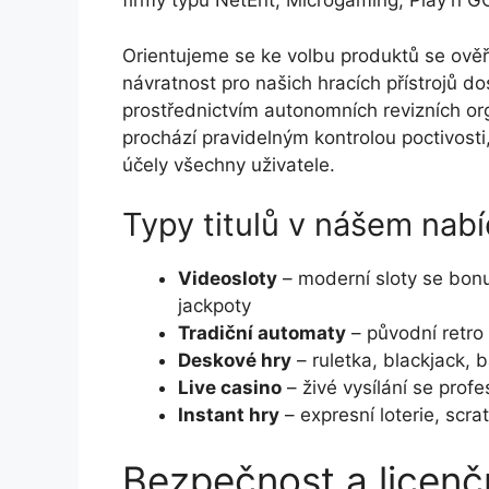
firmy typu NetEnt, Microgaming, Play’n G
Orientujeme se ke volbu produktů se ově
návratnost pro našich hracích přístrojů dos
prostřednictvím autonomních revizních o
prochází pravidelným kontrolou poctivosti,
účely všechny uživatele.
Typy titulů v nášem nab
Videosloty
– moderní sloty se bon
jackpoty
Tradiční automaty
– původní retro
Deskové hry
– ruletka, blackjack, 
Live casino
– živé vysílání se prof
Instant hry
– expresní loterie, scra
Bezpečnost a licenč