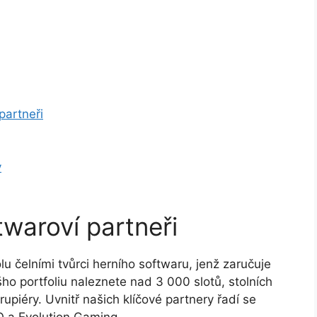
partneři
y
twaroví partneři
u čelními tvůrci herního softwaru, jenž zaručuje
ášho portfoliu naleznete nad 3 000 slotů, stolních
upiéry. Uvnitř našich klíčové partnery řadí se