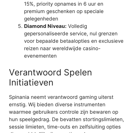
15%, priority opnames in 6 uur en
premium geschenken op speciale
gelegenheden
Diamond Niveau:
Volledig
gepersonaliseerde service, nul grenzen
voor bepaalde betaalopties en exclusieve
reizen naar wereldwijde casino-
evenementen
Verantwoord Spelen
Initiatieven
Spinania neemt verantwoord gaming uiterst
ernstig. Wij bieden diverse instrumenten
waarmee gebruikers controle zijn bewaren op
hun speelgedrag. De bevatten stortingslimieten,
sessie limieten, time-outs en zelfsluiting opties