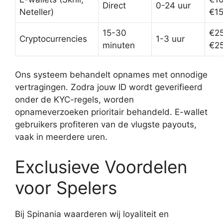
Direct
0-24 uur
Neteller)
€1
15-30
€25
Cryptocurrencies
1-3 uur
minuten
€2
Ons systeem behandelt opnames met onnodige
vertragingen. Zodra jouw ID wordt geverifieerd
onder de KYC-regels, worden
opnameverzoeken prioritair behandeld. E-wallet
gebruikers profiteren van de vlugste payouts,
vaak in meerdere uren.
Exclusieve Voordelen
voor Spelers
Bij Spinania waarderen wij loyaliteit en