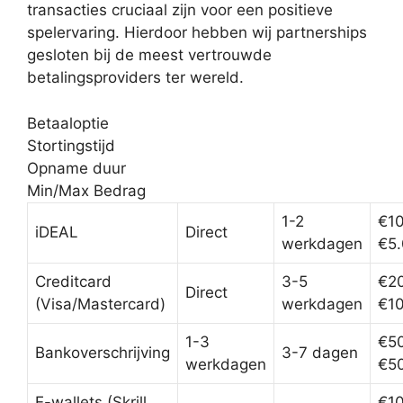
transacties cruciaal zijn voor een positieve
spelervaring. Hierdoor hebben wij partnerships
gesloten bij de meest vertrouwde
betalingsproviders ter wereld.
Betaaloptie
Stortingstijd
Opname duur
Min/Max Bedrag
1-2
€10
iDEAL
Direct
werkdagen
€5
Creditcard
3-5
€20
Direct
(Visa/Mastercard)
werkdagen
€1
1-3
€50
Bankoverschrijving
3-7 dagen
werkdagen
€5
E-wallets (Skrill,
€10