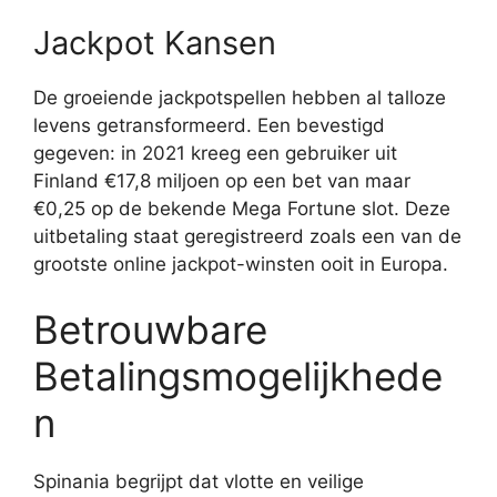
Jackpot Kansen
De groeiende jackpotspellen hebben al talloze
levens getransformeerd. Een bevestigd
gegeven: in 2021 kreeg een gebruiker uit
Finland €17,8 miljoen op een bet van maar
€0,25 op de bekende Mega Fortune slot. Deze
uitbetaling staat geregistreerd zoals een van de
grootste online jackpot-winsten ooit in Europa.
Betrouwbare
Betalingsmogelijkhede
n
Spinania begrijpt dat vlotte en veilige