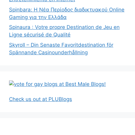
Spinbara: Η Νέα Περίοδος διαδικτυακού Online
Gaming για την Ελλάδα
Spinaura : Votre propre Destination de Jeu en
Ligne sécurisé de Qualité
Skyroll – Din Senaste Favoritdestination för
Spännande Casinounderhållning
Check us out at PLUBlogs