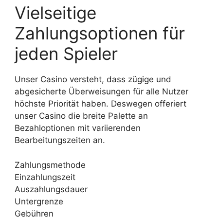
Vielseitige
Zahlungsoptionen für
jeden Spieler
Unser Casino versteht, dass zügige und
abgesicherte Überweisungen für alle Nutzer
höchste Priorität haben. Deswegen offeriert
unser Casino die breite Palette an
Bezahloptionen mit variierenden
Bearbeitungszeiten an.
Zahlungsmethode
Einzahlungszeit
Auszahlungsdauer
Untergrenze
Gebühren