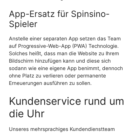
App-Ersatz für Spinsino-
Spieler
Anstelle einer separaten App setzen das Team
auf Progressive-Web-App (PWA) Technologie.
Solches heißt, dass man die Website zu Ihrem
Bildschirm hinzufügen kann und diese sich
sodann wie eine eigene App benimmt, dennoch
ohne Platz zu verlieren oder permanente
Erneuerungen ausführen zu sollen.
Kundenservice rund um
die Uhr
Unseres mehrsprachiges Kundendienstteam