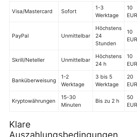
1-3
10
Visa/Mastercard
Sofort
Werktage
EU
Höchstens
10
PayPal
Unmittelbar
24
EU
Stunden
Höchstens
10
Skrill/Neteller
Unmittelbar
24 h
EU
1-2
3 bis 5
20
Banküberweisung
Werktage
Werktage
EU
15-30
50
Kryptowährungen
Bis zu 2 h
Minuten
EU
Klare
Auszahlungsbedingungen