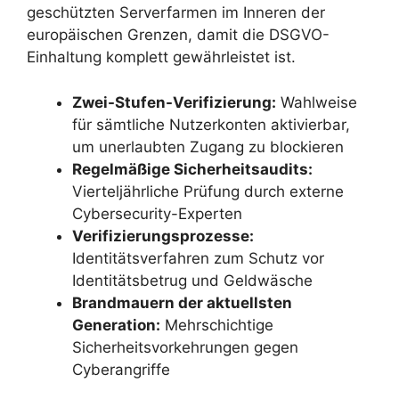
geschützten Serverfarmen im Inneren der
europäischen Grenzen, damit die DSGVO-
Einhaltung komplett gewährleistet ist.
Zwei-Stufen-Verifizierung:
Wahlweise
für sämtliche Nutzerkonten aktivierbar,
um unerlaubten Zugang zu blockieren
Regelmäßige Sicherheitsaudits:
Vierteljährliche Prüfung durch externe
Cybersecurity-Experten
Verifizierungsprozesse:
Identitätsverfahren zum Schutz vor
Identitätsbetrug und Geldwäsche
Brandmauern der aktuellsten
Generation:
Mehrschichtige
Sicherheitsvorkehrungen gegen
Cyberangriffe