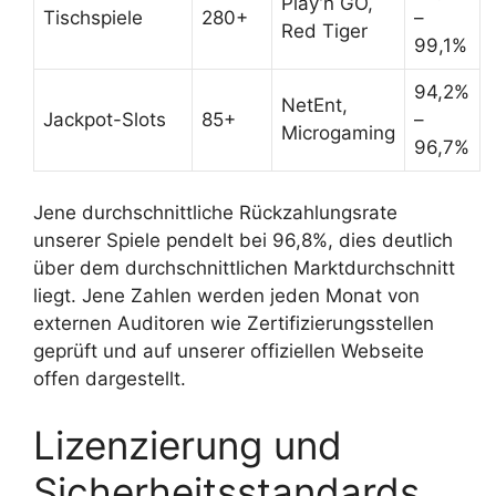
Play’n GO,
Tischspiele
280+
–
Red Tiger
99,1%
94,2%
NetEnt,
Jackpot-Slots
85+
–
Microgaming
96,7%
Jene durchschnittliche Rückzahlungsrate
unserer Spiele pendelt bei 96,8%, dies deutlich
über dem durchschnittlichen Marktdurchschnitt
liegt. Jene Zahlen werden jeden Monat von
externen Auditoren wie Zertifizierungsstellen
geprüft und auf unserer offiziellen Webseite
offen dargestellt.
Lizenzierung und
Sicherheitsstandards