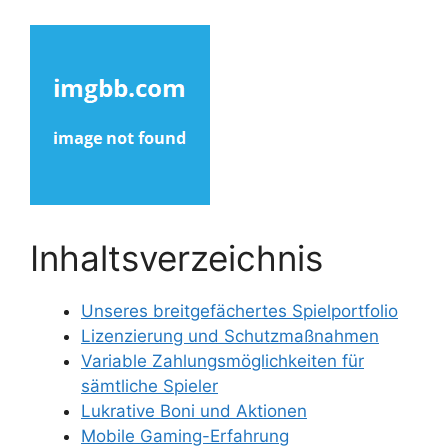
Inhaltsverzeichnis
Unseres breitgefächertes Spielportfolio
Lizenzierung und Schutzmaßnahmen
Variable Zahlungsmöglichkeiten für
sämtliche Spieler
Lukrative Boni und Aktionen
Mobile Gaming-Erfahrung