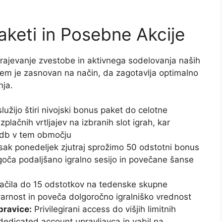
aketi in Posebne Akcije
ajevanje zvestobe in aktivnega sodelovanja naših
stem je zasnovan na način, da zagotavlja optimalno
nja.
lužijo štiri nivojski bonus paket do celotne
lačnih vrtljajev na izbranih slot igrah, kar
udb v tem območju
sak ponedeljek zjutraj sprožimo 50 odstotni bonus
goča podaljšano igralno sesijo in povečane šanse
čila do 15 odstotkov na tedenske skupne
varnost in poveča dolgoročno igralniško vrednost
pravice:
Privilegirani access do višjih limitnih
 dedicated account upravljavca in vabil na