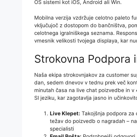
OS sistemi kot iOS, Android ali Win.
Mobilna verzija vzdržuje celotno paleto fun
vključujoč z dostopom do bančništva, po
celotnega igralniškega seznama. Responsi
vmesnik velikosti tvojega displaya, kar nud
Strokovna Podpora i
Naša ekipa strokovnjakov za customer supp
dan, sedem dnevov v tednu prek več kont
minutah časa na live chat poizvedbe in v 
SI jeziku, kar zagotavlja jasno in učinkovit
Live Klepet:
Takojšnja podpora za c
težav do poizvedb o nagradah – naj
specialisti
Email Pošta:
Podrobnejši odgovori 