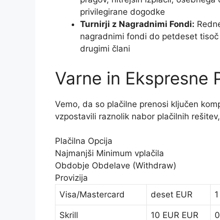
privilegirane dogodke
Turnirji z Nagradnimi Fondi:
Redne
nagradnimi fondi do petdeset tisoč 
drugimi člani
Varne in Ekspresne P
Vemo, da so plačilne prenosi ključen kom
vzpostavili raznolik nabor plačilnih rešitev
Plačilna Opcija
Najmanjši Minimum vplačila
Obdobje Obdelave (Withdraw)
Provizija
Visa/Mastercard
deset EUR
1
Skrill
10 EUR EUR
0