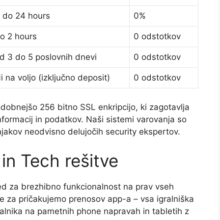
 do 24 hours
0%
o 2 hours
0 odstotkov
d 3 do 5 poslovnih dnevi
0 odstotkov
i na voljo (izključno deposit)
0 odstotkov
odobnejšo 256 bitno SSL enkripcijo, ki zagotavlja
informacij in podatkov. Naši sistemi varovanja so
njakov neodvisno delujočih security ekspertov.
in Tech rešitve
ed za brezhibno funkcionalnost na prav vseh
be za pričakujemo prenosov app-a – vsa igralniška
skalnika na pametnih phone napravah in tabletih z