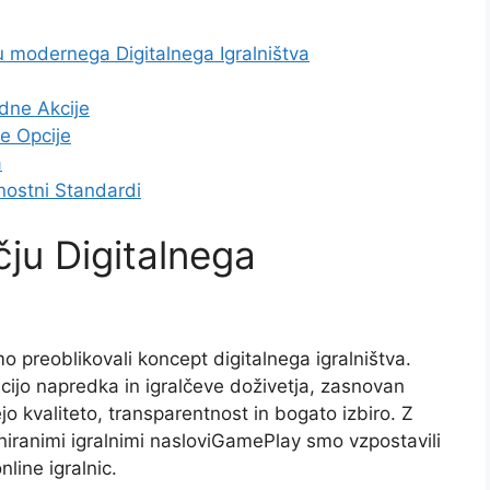
modernega Digitalnega Igralništva
adne Akcije
ke Opcije
a
nostni Standardi
ju Digitalnega
mo preoblikovali koncept digitalnega igralništva.
cijo napredka in igralčeve doživetja, zasnovan
jo kvaliteto, transparentnost in bogato izbiro. Z
oniranimi igralnimi nasloviGamePlay smo vzpostavili
line igralnic.