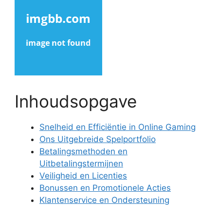
Inhoudsopgave
Snelheid en Efficiëntie in Online Gaming
Ons Uitgebreide Spelportfolio
Betalingsmethoden en
Uitbetalingstermijnen
Veiligheid en Licenties
Bonussen en Promotionele Acties
Klantenservice en Ondersteuning