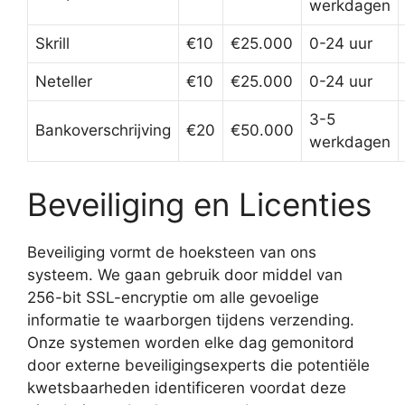
werkdagen
Skrill
€10
€25.000
0-24 uur
Neteller
€10
€25.000
0-24 uur
3-5
Bankoverschrijving
€20
€50.000
werkdagen
Beveiliging en Licenties
Beveiliging vormt de hoeksteen van ons
systeem. We gaan gebruik door middel van
256-bit SSL-encryptie om alle gevoelige
informatie te waarborgen tijdens verzending.
Onze systemen worden elke dag gemonitord
door externe beveiligingsexperts die potentiële
kwetsbaarheden identificeren voordat deze