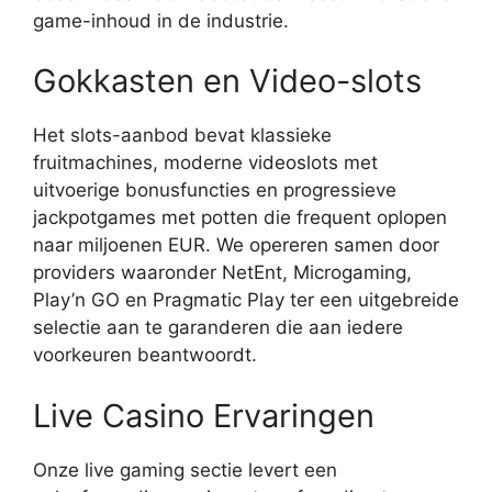
game-inhoud in de industrie.
Gokkasten en Video-slots
Het slots-aanbod bevat klassieke
fruitmachines, moderne videoslots met
uitvoerige bonusfuncties en progressieve
jackpotgames met potten die frequent oplopen
naar miljoenen EUR. We opereren samen door
providers waaronder NetEnt, Microgaming,
Play’n GO en Pragmatic Play ter een uitgebreide
selectie aan te garanderen die aan iedere
voorkeuren beantwoordt.
Live Casino Ervaringen
Onze live gaming sectie levert een