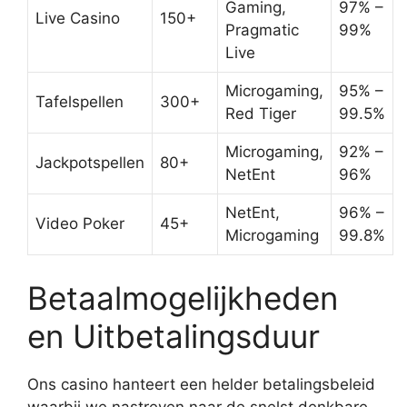
Gaming,
97% –
Live Casino
150+
Pragmatic
99%
Live
Microgaming,
95% –
Tafelspellen
300+
Red Tiger
99.5%
Microgaming,
92% –
Jackpotspellen
80+
NetEnt
96%
NetEnt,
96% –
Video Poker
45+
Microgaming
99.8%
Betaalmogelijkheden
en Uitbetalingsduur
Ons casino hanteert een helder betalingsbeleid
waarbij we nastreven naar de snelst denkbare