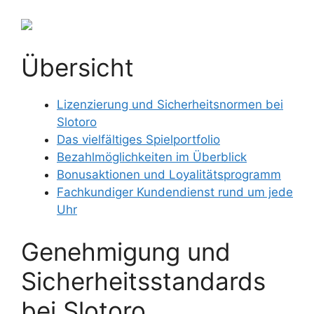
Übersicht
Lizenzierung und Sicherheitsnormen bei
Slotoro
Das vielfältiges Spielportfolio
Bezahlmöglichkeiten im Überblick
Bonusaktionen und Loyalitätsprogramm
Fachkundiger Kundendienst rund um jede
Uhr
Genehmigung und
Sicherheitsstandards
bei Slotoro