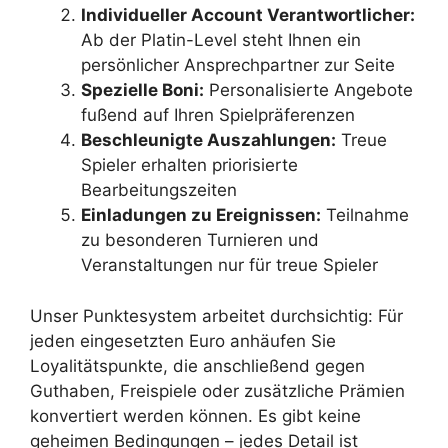
Individueller Account Verantwortlicher:
Ab der Platin-Level steht Ihnen ein
persönlicher Ansprechpartner zur Seite
Spezielle Boni:
Personalisierte Angebote
fußend auf Ihren Spielpräferenzen
Beschleunigte Auszahlungen:
Treue
Spieler erhalten priorisierte
Bearbeitungszeiten
Einladungen zu Ereignissen:
Teilnahme
zu besonderen Turnieren und
Veranstaltungen nur für treue Spieler
Unser Punktesystem arbeitet durchsichtig: Für
jeden eingesetzten Euro anhäufen Sie
Loyalitätspunkte, die anschließend gegen
Guthaben, Freispiele oder zusätzliche Prämien
konvertiert werden können. Es gibt keine
geheimen Bedingungen – jedes Detail ist