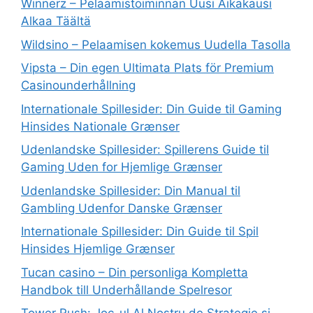
Winnerz – Pelaamistoiminnan Uusi Aikakausi
Alkaa Täältä
Wildsino – Pelaamisen kokemus Uudella Tasolla
Vipsta – Din egen Ultimata Plats för Premium
Casinounderhållning
Internationale Spillesider: Din Guide til Gaming
Hinsides Nationale Grænser
Udenlandske Spillesider: Spillerens Guide til
Gaming Uden for Hjemlige Grænser
Udenlandske Spillesider: Din Manual til
Gambling Udenfor Danske Grænser
Internationale Spillesider: Din Guide til Spil
Hinsides Hjemlige Grænser
Tucan casino – Din personliga Kompletta
Handbok till Underhållande Spelresor