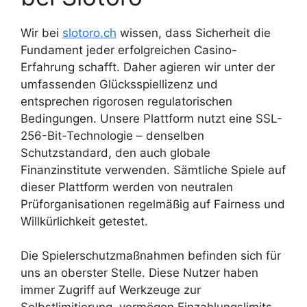
Wir bei
slotoro.ch
wissen, dass Sicherheit die
Fundament jeder erfolgreichen Casino-
Erfahrung schafft. Daher agieren wir unter der
umfassenden Glücksspiellizenz und
entsprechen rigorosen regulatorischen
Bedingungen. Unsere Plattform nutzt eine SSL-
256-Bit-Technologie – denselben
Schutzstandard, den auch globale
Finanzinstitute verwenden. Sämtliche Spiele auf
dieser Plattform werden von neutralen
Prüforganisationen regelmäßig auf Fairness und
Willkürlichkeit getestet.
Die Spielerschutzmaßnahmen befinden sich für
uns an oberster Stelle. Diese Nutzer haben
immer Zugriff auf Werkzeuge zur