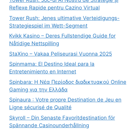
Tower Rush: Joc-ul Al Nostru de Strategie și
Reflexe Rapide pentru Cazino Virtual
Tower Rush: Jenes ultimative Verteidigungs-
Strategiespiel im Wett-Segment
Kvikk Kasino – Deres Fullstendige Guide for
Nåtidige Nettspilling
StaXino – Vakaa Peliseurasi Vuonna 2025
Spinmama: El Destino Ideal para la
Entretenimiento en Internet
Spinbara: Η Νέα Περίοδος διαδικτυακού Online
Gaming για την Ελλάδα
Spinaura : Votre propre Destination de Jeu en
Ligne sécurisé de Qualité
Skyroll – Din Senaste Favoritdestination för
Spännande Casinounderhållning