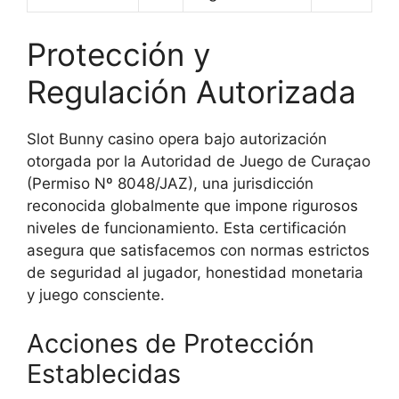
Protección y
Regulación Autorizada
Slot Bunny casino opera bajo autorización
otorgada por la Autoridad de Juego de Curaçao
(Permiso Nº 8048/JAZ), una jurisdicción
reconocida globalmente que impone rigurosos
niveles de funcionamiento. Esta certificación
asegura que satisfacemos con normas estrictos
de seguridad al jugador, honestidad monetaria
y juego consciente.
Acciones de Protección
Establecidas