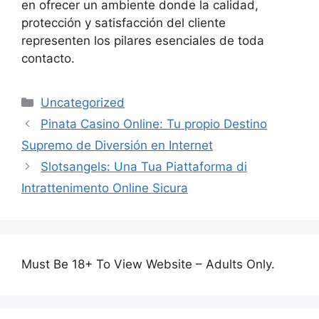
en ofrecer un ambiente donde la calidad,
protección y satisfacción del cliente
representen los pilares esenciales de toda
contacto.
Categories
Uncategorized
Pinata Casino Online: Tu propio Destino
Supremo de Diversión en Internet
Slotsangels: Una Tua Piattaforma di
Intrattenimento Online Sicura
Must Be 18+ To View Website – Adults Only.