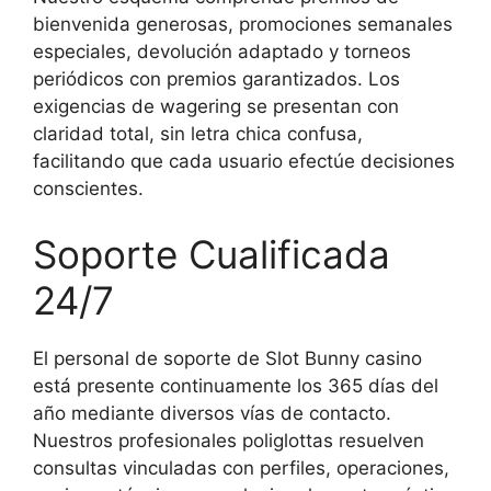
bienvenida generosas, promociones semanales
especiales, devolución adaptado y torneos
periódicos con premios garantizados. Los
exigencias de wagering se presentan con
claridad total, sin letra chica confusa,
facilitando que cada usuario efectúe decisiones
conscientes.
Soporte Cualificada
24/7
El personal de soporte de Slot Bunny casino
está presente continuamente los 365 días del
año mediante diversos vías de contacto.
Nuestros profesionales poliglottas resuelven
consultas vinculadas con perfiles, operaciones,