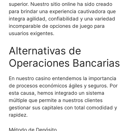
superior. Nuestro sitio online ha sido creado
para brindar una experiencia cautivadora que
integra agilidad, confiabilidad y una variedad
incomparable de opciones de juego para
usuarios exigentes.
Alternativas de
Operaciones Bancarias
En nuestro casino entendemos la importancia
de procesos económicos ágiles y seguros. Por
esta causa, hemos integrado un sistema
múltiple que permite a nuestros clientes
gestionar sus capitales con total comodidad y
rapidez.
Método de Depósito