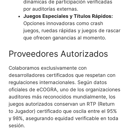
dinámicas de participación verificadas
por auditorías externas.
Juegos Especiales y Títulos Rápidos:
Opciones innovadoras como crash
juegos, ruedas rápidas y juegos de rascar
que ofrecen ganancias al momento.
Proveedores Autorizados
Colaboramos exclusivamente con
desarrolladores certificados que respetan con
regulaciones internacionales. Según datos
oficiales de eCOGRA, uno de los organizaciones
auditores más reconocidos mundialmente, los
juegos autorizados conservan un RTP (Return
to Jugador) certificado que oscila entre el 95%
y 98%, asegurando equidad verificable en toda
sesión.