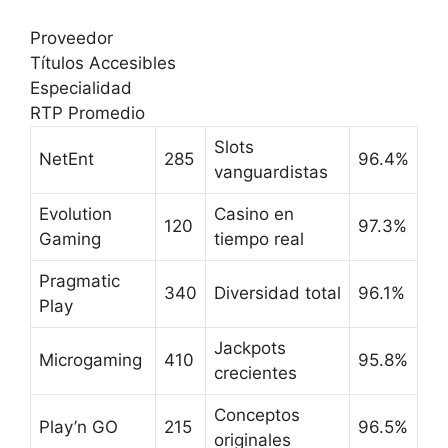
Proveedor
Títulos Accesibles
Especialidad
RTP Promedio
Slots
NetEnt
285
96.4%
vanguardistas
Evolution
Casino en
120
97.3%
Gaming
tiempo real
Pragmatic
340
Diversidad total
96.1%
Play
Jackpots
Microgaming
410
95.8%
crecientes
Conceptos
Play’n GO
215
96.5%
originales