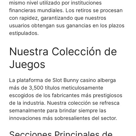
mismo nivel utilizado por instituciones
financieras mundiales. Los retiros se procesan
con rapidez, garantizando que nuestros
usuarios obtengan sus ganancias en los plazos
estipulados.
Nuestra Colección de
Juegos
La plataforma de Slot Bunny casino alberga
más de 3,500 títulos meticulosamente
escogidos de los fabricantes más prestigiosos
de la industria. Nuestra colección se refresca
semanalmente para brindar siempre las
innovaciones más sobresalientes del sector.
Secciones Principales de