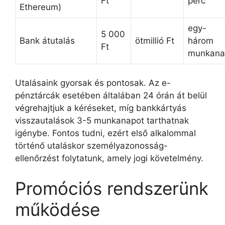
Ft
perc
Ethereum)
egy-
5 000
Bank átutalás
ötmillió Ft
három
Ft
munkana
Utalásaink gyorsak és pontosak. Az e-
pénztárcák esetében általában 24 órán át belül
végrehajtjuk a kéréseket, míg bankkártyás
visszautalások 3-5 munkanapot tarthatnak
igénybe. Fontos tudni, ezért első alkalommal
történő utaláskor személyazonosság-
ellenőrzést folytatunk, amely jogi követelmény.
Promóciós rendszerünk
működése