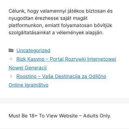
Célunk, hogy valamennyi játékos biztosan és
nyugodtan érezhesse saját magát
platformunkon, emiatt folyamatosan bővítjük
szolgáltatásainkat a vélemények alapján.
Categories
Uncategorized
Rizk Kasyno – Portal Rozrywki Internetowej
Nowej Generacji
Roostino – Vaša Destinacija za Odlično
Online Igralništvo
Must Be 18+ To View Website – Adults Only.