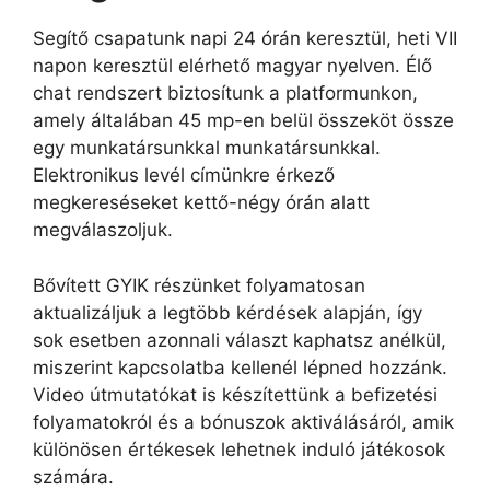
Segítő csapatunk napi 24 órán keresztül, heti VII
napon keresztül elérhető magyar nyelven. Élő
chat rendszert biztosítunk a platformunkon,
amely általában 45 mp-en belül összeköt össze
egy munkatársunkkal munkatársunkkal.
Elektronikus levél címünkre érkező
megkereséseket kettő-négy órán alatt
megválaszoljuk.
Bővített GYIK részünket folyamatosan
aktualizáljuk a legtöbb kérdések alapján, így
sok esetben azonnali választ kaphatsz anélkül,
miszerint kapcsolatba kellenél lépned hozzánk.
Video útmutatókat is készítettünk a befizetési
folyamatokról és a bónuszok aktiválásáról, amik
különösen értékesek lehetnek induló játékosok
számára.