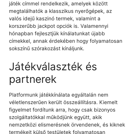
játék címmel rendelkezik, amelyek között
megtalálhatók a klasszikus nyerőgépek, az
valós idejű kaszinó termek, valamint a
korszerűbb jackpot opciók is. Valamennyi
hónapban fejlesztjük kínálatunkat újabb
címekkel, annak érdekében hogy folyamatosan
sokszínű szórakozást kínáljunk.
Játékválaszték és
partnerek
Platformunk játékkínálata egyáltalán nem
véletlenszerűen került összeállításra. Kiemelt
figyelmet fordítunk arra, hogy csak bizonyos
szolgáltatókkal működjünk együtt, akik
nemzetközi elismerésnek örvendenek, és kiknek
termékeit külső testületek folyamatosan