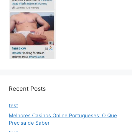
Recent Posts
test
Melhores Casinos Online Portugueses: O Que
Precisa de Saber