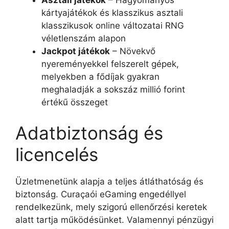
Asztali játékok
– Hagyományos
kártyajátékok és klasszikus asztali
klasszikusok online változatai RNG
véletlenszám alapon
Jackpot játékok
– Növekvő
nyereményekkel felszerelt gépek,
melyekben a fődíjak gyakran
meghaladják a sokszáz millió forint
értékű összeget
Adatbiztonság és
licencelés
Üzletmenetünk alapja a teljes átláthatóság és
biztonság. Curaçaói eGaming engedéllyel
rendelkezünk, mely szigorú ellenőrzési keretek
alatt tartja működésünket. Valamennyi pénzügyi