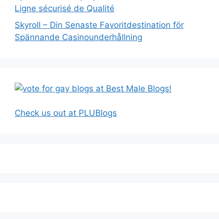
Ligne sécurisé de Qualité
Skyroll – Din Senaste Favoritdestination för
Spännande Casinounderhållning
Check us out at PLUBlogs