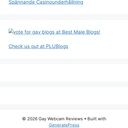
Spännande Casinounderhållning
Check us out at PLUBlogs
© 2026 Gay Webcam Reviews
• Built with
GeneratePress