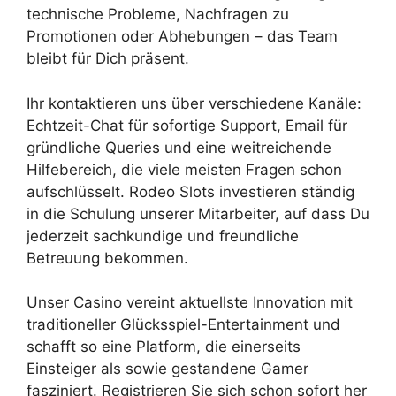
technische Probleme, Nachfragen zu
Promotionen oder Abhebungen – das Team
bleibt für Dich präsent.
Ihr kontaktieren uns über verschiedene Kanäle:
Echtzeit-Chat für sofortige Support, Email für
gründliche Queries und eine weitreichende
Hilfebereich, die viele meisten Fragen schon
aufschlüsselt. Rodeo Slots investieren ständig
in die Schulung unserer Mitarbeiter, auf dass Du
jederzeit sachkundige und freundliche
Betreuung bekommen.
Unser Casino vereint aktuellste Innovation mit
traditioneller Glücksspiel-Entertainment und
schafft so eine Platform, die einerseits
Einsteiger als sowie gestandene Gamer
fasziniert. Registrieren Sie sich schon sofort her