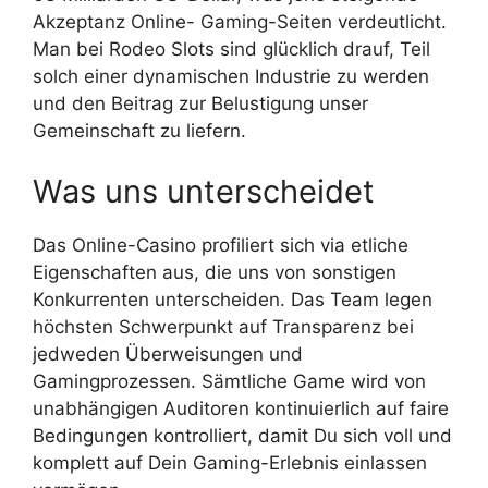
Akzeptanz Online- Gaming-Seiten verdeutlicht.
Man bei Rodeo Slots sind glücklich drauf, Teil
solch einer dynamischen Industrie zu werden
und den Beitrag zur Belustigung unser
Gemeinschaft zu liefern.
Was uns unterscheidet
Das Online-Casino profiliert sich via etliche
Eigenschaften aus, die uns von sonstigen
Konkurrenten unterscheiden. Das Team legen
höchsten Schwerpunkt auf Transparenz bei
jedweden Überweisungen und
Gamingprozessen. Sämtliche Game wird von
unabhängigen Auditoren kontinuierlich auf faire
Bedingungen kontrolliert, damit Du sich voll und
komplett auf Dein Gaming-Erlebnis einlassen