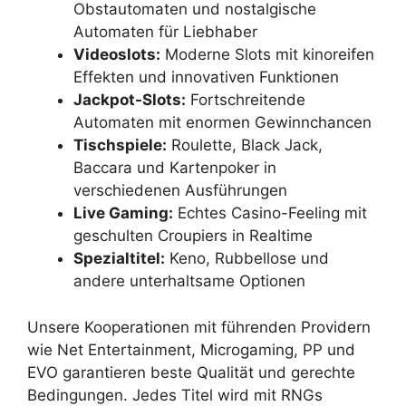
Obstautomaten und nostalgische
Automaten für Liebhaber
Videoslots:
Moderne Slots mit kinoreifen
Effekten und innovativen Funktionen
Jackpot-Slots:
Fortschreitende
Automaten mit enormen Gewinnchancen
Tischspiele:
Roulette, Black Jack,
Baccara und Kartenpoker in
verschiedenen Ausführungen
Live Gaming:
Echtes Casino-Feeling mit
geschulten Croupiers in Realtime
Spezialtitel:
Keno, Rubbellose und
andere unterhaltsame Optionen
Unsere Kooperationen mit führenden Providern
wie Net Entertainment, Microgaming, PP und
EVO garantieren beste Qualität und gerechte
Bedingungen. Jedes Titel wird mit RNGs