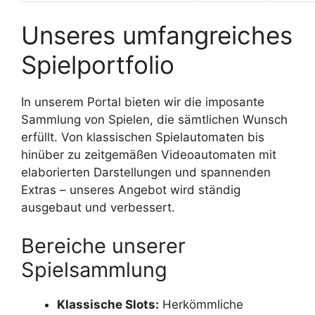
Unseres umfangreiches
Spielportfolio
In unserem Portal bieten wir die imposante
Sammlung von Spielen, die sämtlichen Wunsch
erfüllt. Von klassischen Spielautomaten bis
hinüber zu zeitgemäßen Videoautomaten mit
elaborierten Darstellungen und spannenden
Extras – unseres Angebot wird ständig
ausgebaut und verbessert.
Bereiche unserer
Spielsammlung
Klassische Slots:
Herkömmliche