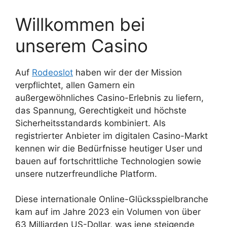
Willkommen bei
unserem Casino
Auf
Rodeoslot
haben wir der der Mission
verpflichtet, allen Gamern ein
außergewöhnliches Casino-Erlebnis zu liefern,
das Spannung, Gerechtigkeit und höchste
Sicherheitsstandards kombiniert. Als
registrierter Anbieter im digitalen Casino-Markt
kennen wir die Bedürfnisse heutiger User und
bauen auf fortschrittliche Technologien sowie
unsere nutzerfreundliche Platform.
Diese internationale Online-Glücksspielbranche
kam auf im Jahre 2023 ein Volumen von über
63 Milliarden US-Dollar, was jene steigende