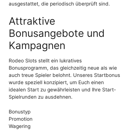
ausgestattet, die periodisch überprüft sind.
Attraktive
Bonusangebote und
Kampagnen
Rodeo Slots stellt ein lukratives
Bonusprogramm, das gleichzeitig neue als wie
auch treue Spieler belohnt. Unseres Startbonus
wurde speziell konzipiert, um Euch einen
idealen Start zu gewährleisten und Ihre Start-
Spielrunden zu ausdehnen.
Bonustyp
Promotion
Wagering