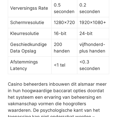
0.5
0.2
Verversingss Rate
seconden
seconden
Schermresolutie
1280×720
1920×1080+
Kleurresolutie
16-bit
24-bit
Geschiedkundige
200
vijfhonderd-
Data Opslag
handen
plus handen
Afstemmings
<0.3
<1 tel
Latency
seconden
Casino beheerders inbouwen dit alsmaar meer
in hun hoogwaardige baccarat opties doordat
het systeem een ervaring van beheersing en
vakmanschap vormen die hoogrollers
waarderen. De psychologische kant van het
toepassing kan niet onderschat worden –