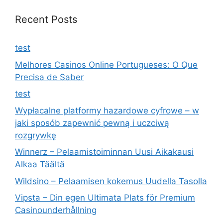
Recent Posts
test
Melhores Casinos Online Portugueses: O Que
Precisa de Saber
test
Wypłacalne platformy hazardowe cyfrowe – w
jaki sposób zapewnić pewną i uczciwą
rozgrywkę
Winnerz – Pelaamistoiminnan Uusi Aikakausi
Alkaa Täältä
Wildsino – Pelaamisen kokemus Uudella Tasolla
Vipsta – Din egen Ultimata Plats för Premium
Casinounderhållning