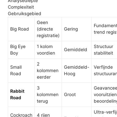
Analysediepte
Complexiteit
Gebruiksgebied
Geen
Fundament
Big Road
(directe
Gering
trend regis
registratie)
Big Eye
1 kolom
Structuur
Gemiddeld
Boy
voordien
stabiliteit
2
Small
Gemiddeld-
Verfijnde
kolommen
Road
Hoog
structuura
eerder
3
Geavancee
Rabbit
kolommen
Groot
vooruitzie
Road
terug
beoordelin
Ultra-verfi
Cockroach
4 rijen