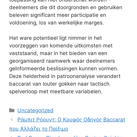
deelnemers die dit doorgronden en gebruiken
beleven significant meer participatie en
voldoening, los van werkelijke marges.
Het ware potentieel ligt nimmer in het
voorzeggen van komende uitkomsten met
vaststaand, maar in het bieden van een
georganiseerd raamwerk waar deelnemers
geïnformeerde beslissingen kunnen vormen.
Deze helderheid in patroonanalyse verandert
baccarat van louter gokken naar tactisch
spelverloop met meetbare variabelen.
Categories
Uncategorized
Ράμπιτ Ρόουντ: Ο Κρυφός Οδηγός Baccarat
που Αλλάζει το Παίξιμο