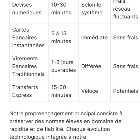
Frais
Devises
10-30
Selon le
réseau
numériques
minutes
système
fluctuants
Cartes
5 à 15
Bancaires
Immédiate
Sans frais
minutes
Instantanées
Virements
1-3 jours
Bancaires
Différée
Sans frais
ouvrables
Traditionnels
Transferts
15-60
Véloce
Potentiels
Express
minutes
Notre propreengagement principal consiste à
préserver des normes élevés en domaine de
rapidité et de fiabilité. Chaque évolution
technologique intégrée à notre