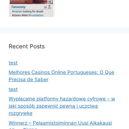
Recent Posts
test
Melhores Casinos Online Portugueses: O Que
Precisa de Saber
test
Wypłacalne platformy hazardowe cyfrowe – w
jaki sposób zapewnić pewną i uczciwą
rozgrywkę
Winnerz – Pelaamistoiminnan Uusi Aikakausi