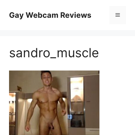
Skip
to
Gay Webcam Reviews
Menu
content
sandro_muscle