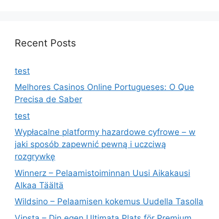
Recent Posts
test
Melhores Casinos Online Portugueses: O Que
Precisa de Saber
test
Wypłacalne platformy hazardowe cyfrowe – w
jaki sposób zapewnić pewną i uczciwą
rozgrywkę
Winnerz – Pelaamistoiminnan Uusi Aikakausi
Alkaa Täältä
Wildsino – Pelaamisen kokemus Uudella Tasolla
Vipsta – Din egen Ultimata Plats för Premium