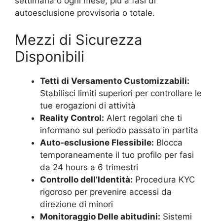
settimana o ogni mese, più a fasi di
autoesclusione provvisoria o totale.
Mezzi di Sicurezza
Disponibili
Tetti di Versamento Customizzabili:
Stabilisci limiti superiori per controllare le
tue erogazioni di attività
Reality Control:
Alert regolari che ti
informano sul periodo passato in partita
Auto-esclusione Flessibile:
Blocca
temporaneamente il tuo profilo per fasi
da 24 hours a 6 trimestri
Controllo dell’Identità:
Procedura KYC
rigoroso per prevenire accessi da
direzione di minori
Monitoraggio Delle abitudini:
Sistemi