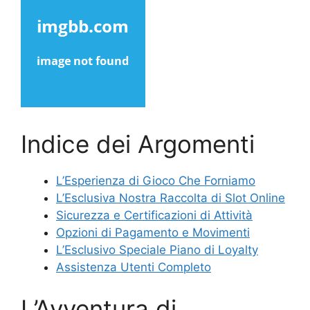
Indice dei Argomenti
L’Esperienza di Gioco Che Forniamo
L’Esclusiva Nostra Raccolta di Slot Online
Sicurezza e Certificazioni di Attività
Opzioni di Pagamento e Movimenti
L’Esclusivo Speciale Piano di Loyalty
Assistenza Utenti Completo
L’Avventura di