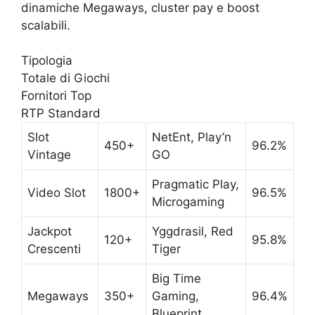
dinamiche Megaways, cluster pay e boost
scalabili.
Tipologia
Totale di Giochi
Fornitori Top
RTP Standard
Slot
NetEnt, Play’n
450+
96.2%
Vintage
GO
Pragmatic Play,
Video Slot
1800+
96.5%
Microgaming
Jackpot
Yggdrasil, Red
120+
95.8%
Crescenti
Tiger
Big Time
Megaways
350+
Gaming,
96.4%
Blueprint