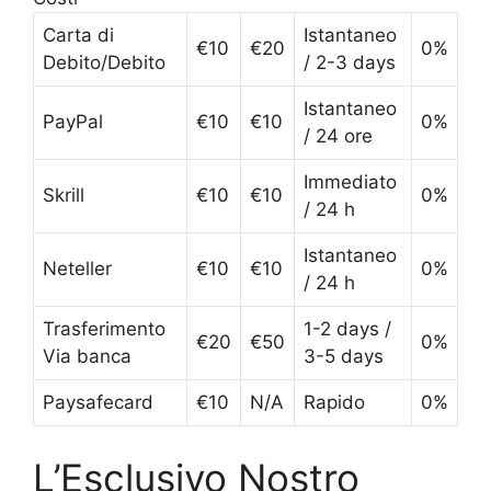
Carta di
Istantaneo
€10
€20
0%
Debito/Debito
/ 2-3 days
Istantaneo
PayPal
€10
€10
0%
/ 24 ore
Immediato
Skrill
€10
€10
0%
/ 24 h
Istantaneo
Neteller
€10
€10
0%
/ 24 h
Trasferimento
1-2 days /
€20
€50
0%
Via banca
3-5 days
Paysafecard
€10
N/A
Rapido
0%
L’Esclusivo Nostro