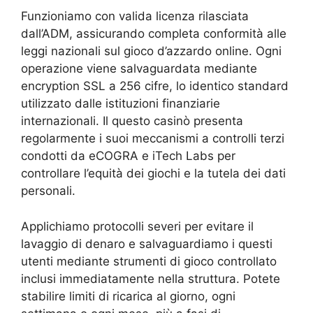
Funzioniamo con valida licenza rilasciata
dall’ADM, assicurando completa conformità alle
leggi nazionali sul gioco d’azzardo online. Ogni
operazione viene salvaguardata mediante
encryption SSL a 256 cifre, lo identico standard
utilizzato dalle istituzioni finanziarie
internazionali. Il questo casinò presenta
regolarmente i suoi meccanismi a controlli terzi
condotti da eCOGRA e iTech Labs per
controllare l’equità dei giochi e la tutela dei dati
personali.
Applichiamo protocolli severi per evitare il
lavaggio di denaro e salvaguardiamo i questi
utenti mediante strumenti di gioco controllato
inclusi immediatamente nella struttura. Potete
stabilire limiti di ricarica al giorno, ogni