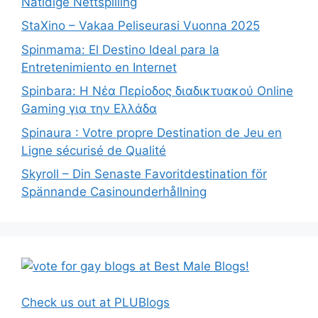
Nåtidige Nettspilling
StaXino – Vakaa Peliseurasi Vuonna 2025
Spinmama: El Destino Ideal para la
Entretenimiento en Internet
Spinbara: Η Νέα Περίοδος διαδικτυακού Online
Gaming για την Ελλάδα
Spinaura : Votre propre Destination de Jeu en
Ligne sécurisé de Qualité
Skyroll – Din Senaste Favoritdestination för
Spännande Casinounderhållning
Check us out at PLUBlogs