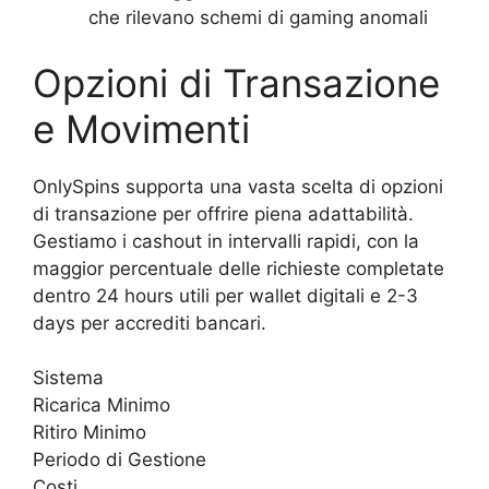
che rilevano schemi di gaming anomali
Opzioni di Transazione
e Movimenti
OnlySpins supporta una vasta scelta di opzioni
di transazione per offrire piena adattabilità.
Gestiamo i cashout in intervalli rapidi, con la
maggior percentuale delle richieste completate
dentro 24 hours utili per wallet digitali e 2-3
days per accrediti bancari.
Sistema
Ricarica Minimo
Ritiro Minimo
Periodo di Gestione
Costi