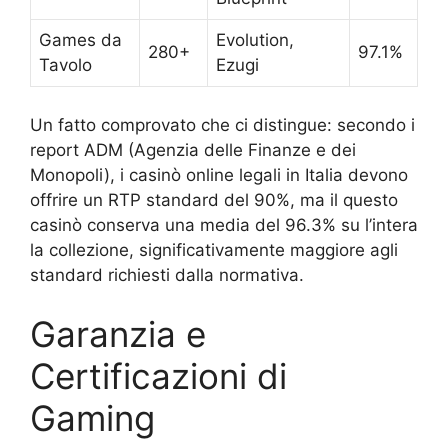
Games da
Evolution,
280+
97.1%
Tavolo
Ezugi
Un fatto comprovato che ci distingue: secondo i
report ADM (Agenzia delle Finanze e dei
Monopoli), i casinò online legali in Italia devono
offrire un RTP standard del 90%, ma il questo
casinò conserva una media del 96.3% su l’intera
la collezione, significativamente maggiore agli
standard richiesti dalla normativa.
Garanzia e
Certificazioni di
Gaming