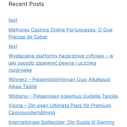
Recent Posts
test
Melhores Casinos Online Portugueses: O Que
Precisa de Saber
test
Wypłacalne platformy hazardowe cyfrowe – w
jaki sposób zapewnić pewną i uczciwą
rozgrywkę
Winnerz – Pelaamistoiminnan Uusi Aikakausi
Alkaa Täältä
Wildsino – Pelaamisen kokemus Uudella Tasolla
Vipsta – Din egen Ultimata Plats för Premium
Casinounderhållning
Internationale Spillesider: Din Guide til Gaming