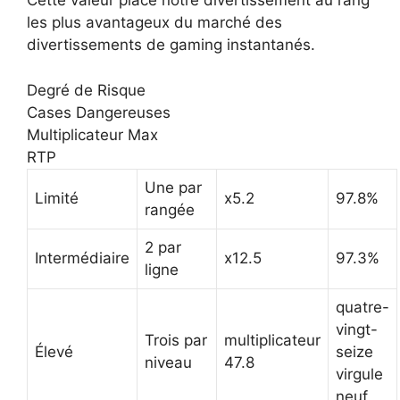
Cette valeur place notre divertissement au rang
les plus avantageux du marché des
divertissements de gaming instantanés.
Degré de Risque
Cases Dangereuses
Multiplicateur Max
RTP
Une par
Limité
x5.2
97.8%
rangée
2 par
Intermédiaire
x12.5
97.3%
ligne
quatre-
vingt-
Trois par
multiplicateur
Élevé
seize
niveau
47.8
virgule
neuf