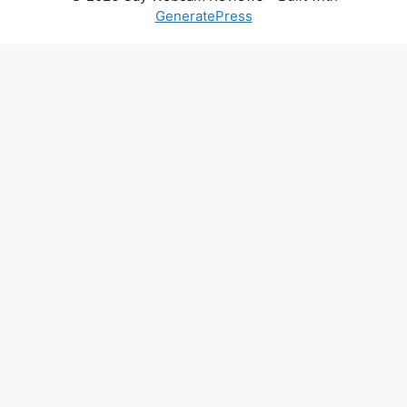
GeneratePress