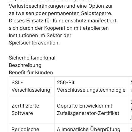
Verlustbeschränkungen und eine Option zur
zeitweisen oder permanenten Selbstsperre.
Dieses Einsatz für Kundenschutz manifestiert
sich durch der Kooperation mit etablierten
Institutionen im Sektor der
Spielsuchtprävention.
Sicherheitsmerkmal
Beschreibung
Benefit für Kunden
SSL-
256-Bit
Verschlüsselung
Verschlüsselungstechnologie
Zertifizierte
Geprüfte Entwickler mit
Software
Zufallsgenerator-Zertifikat
Periodische
Allmonatliche Überprüfung