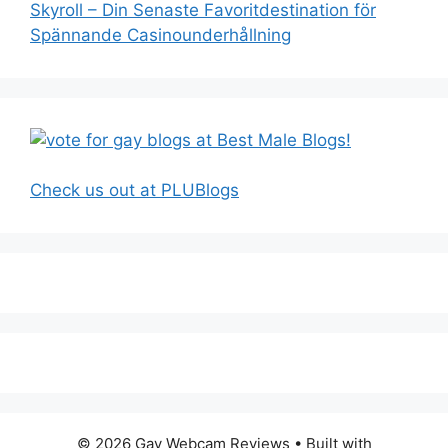
Skyroll – Din Senaste Favoritdestination för
Spännande Casinounderhållning
Check us out at PLUBlogs
© 2026 Gay Webcam Reviews
• Built with