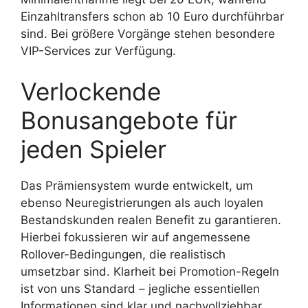
Einzahltransfers schon ab 10 Euro durchführbar
sind. Bei größere Vorgänge stehen besondere
VIP-Services zur Verfügung.
Verlockende
Bonusangebote für
jeden Spieler
Das Prämiensystem wurde entwickelt, um
ebenso Neuregistrierungen als auch loyalen
Bestandskunden realen Benefit zu garantieren.
Hierbei fokussieren wir auf angemessene
Rollover-Bedingungen, die realistisch
umsetzbar sind. Klarheit bei Promotion-Regeln
ist von uns Standard – jegliche essentiellen
Informationen sind klar und nachvollziehbar