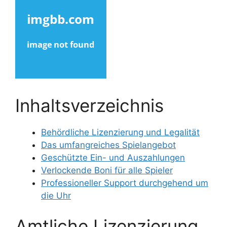
Inhaltsverzeichnis
Behördliche Lizenzierung und Legalität
Das umfangreiches Spielangebot
Geschützte Ein- und Auszahlungen
Verlockende Boni für alle Spieler
Professioneller Support durchgehend um
die Uhr
Amtliche Lizenzierung