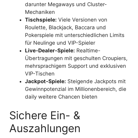
darunter Megaways und Cluster-
Mechaniken
Tischspiele:
Viele Versionen von
Roulette, Blackjack, Baccara und
Pokerspiele mit unterschiedlichen Limits
für Neulinge und VIP-Spieler
Live-Dealer-Spiele:
Realtime-
Übertragungen mit geschulten Croupiers,
mehrsprachigem Support und exklusiven
VIP-Tischen
Jackpot-Spiele:
Steigende Jackpots mit
Gewinnpotenzial im Millionenbereich, die
daily weitere Chancen bieten
Sichere Ein- &
Auszahlungen