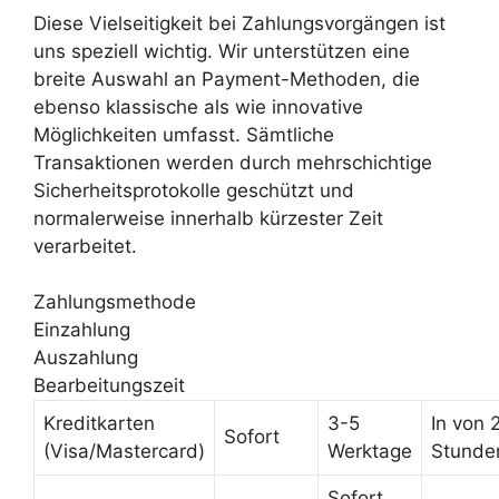
Diese Vielseitigkeit bei Zahlungsvorgängen ist
uns speziell wichtig. Wir unterstützen eine
breite Auswahl an Payment-Methoden, die
ebenso klassische als wie innovative
Möglichkeiten umfasst. Sämtliche
Transaktionen werden durch mehrschichtige
Sicherheitsprotokolle geschützt und
normalerweise innerhalb kürzester Zeit
verarbeitet.
Zahlungsmethode
Einzahlung
Auszahlung
Bearbeitungszeit
Kreditkarten
3-5
In von 
Sofort
(Visa/Mastercard)
Werktage
Stunde
Sofort