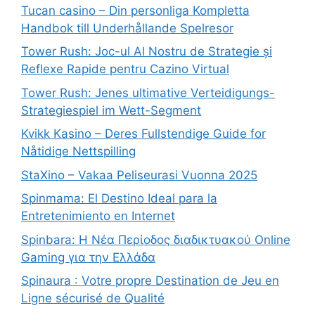
Tucan casino – Din personliga Kompletta
Handbok till Underhållande Spelresor
Tower Rush: Joc-ul Al Nostru de Strategie și
Reflexe Rapide pentru Cazino Virtual
Tower Rush: Jenes ultimative Verteidigungs-
Strategiespiel im Wett-Segment
Kvikk Kasino – Deres Fullstendige Guide for
Nåtidige Nettspilling
StaXino – Vakaa Peliseurasi Vuonna 2025
Spinmama: El Destino Ideal para la
Entretenimiento en Internet
Spinbara: Η Νέα Περίοδος διαδικτυακού Online
Gaming για την Ελλάδα
Spinaura : Votre propre Destination de Jeu en
Ligne sécurisé de Qualité