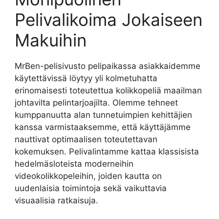
Pelivalikoima Jokaiseen
Makuihin
MrBen-pelisivusto pelipaikassa asiakkaidemme
käytettävissä löytyy yli kolmetuhatta
erinomaisesti toteutettua kolikkopeliä maailman
johtavilta pelintarjoajilta. Olemme tehneet
kumppanuutta alan tunnetuimpien kehittäjien
kanssa varmistaaksemme, että käyttäjämme
nauttivat optimaalisen toteutettavan
kokemuksen. Pelivalintamme kattaa klassisista
hedelmäsloteista moderneihin
videokolikkopeleihin, joiden kautta on
uudenlaisia toimintoja sekä vaikuttavia
visuaalisia ratkaisuja.