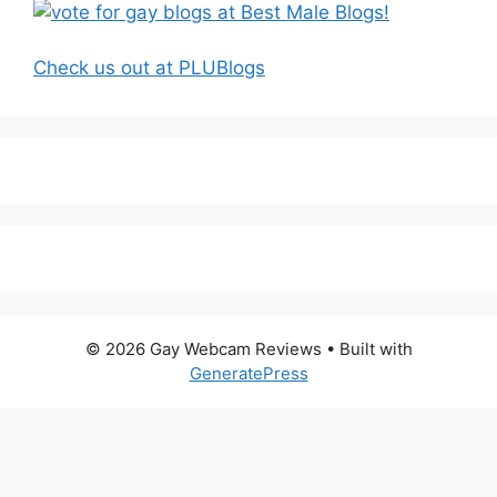
Check us out at PLUBlogs
© 2026 Gay Webcam Reviews
• Built with
GeneratePress