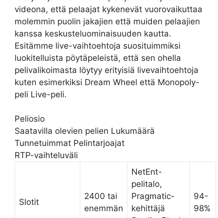
videona, että pelaajat kykenevät vuorovaikuttaa
molemmin puolin jakajien että muiden pelaajien
kanssa keskusteluominaisuuden kautta.
Esitämme live-vaihtoehtoja suosituimmiksi
luokitelluista pöytäpeleistä, että sen ohella
pelivalikoimasta löytyy erityisiä livevaihtoehtoja
kuten esimerkiksi Dream Wheel että Monopoly-
peli Live-peli.
Peliosio
Saatavilla olevien pelien Lukumäärä
Tunnetuimmat Pelintarjoajat
RTP-vaihteluväli
NetEnt-
pelitalo,
2400 tai
Pragmatic-
94-
Slotit
enemmän
kehittäjä
98%