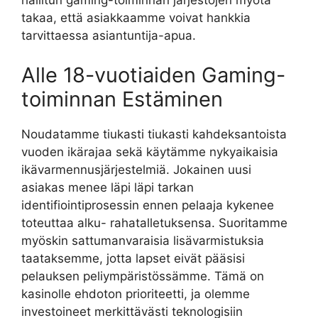
hallitun gaming-toiminnan järjestöjen myötä
takaa, että asiakkaamme voivat hankkia
tarvittaessa asiantuntija-apua.
Alle 18-vuotiaiden Gaming-
toiminnan Estäminen
Noudatamme tiukasti tiukasti kahdeksantoista
vuoden ikärajaa sekä käytämme nykyaikaisia
ikävarmennusjärjestelmiä. Jokainen uusi
asiakas menee läpi läpi tarkan
identifiointiprosessin ennen pelaaja kykenee
toteuttaa alku- rahatalletuksensa. Suoritamme
myöskin sattumanvaraisia lisävarmistuksia
taataksemme, jotta lapset eivät pääsisi
pelauksen peliympäristössämme. Tämä on
kasinolle ehdoton prioriteetti, ja olemme
investoineet merkittävästi teknologisiin