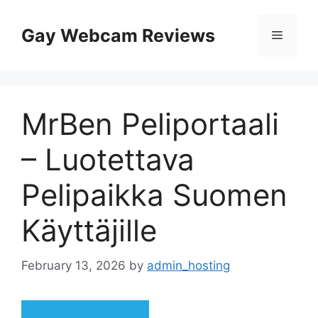
Skip
to
Gay Webcam Reviews
Menu
content
MrBen Peliportaali
– Luotettava
Pelipaikka Suomen
Käyttäjille
February 13, 2026
by
admin_hosting