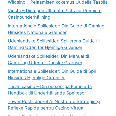
Wildsino – Pelaamisen kokemus Uudella Tasolla
Vipsta – Din egen Ultimata Plats för Premium
Casinounderhållning
Internationale Spillesider: Din Guide til Gaming
Hinsides Nationale Grænser
Udenlandske Spillesider: Spillerens Guide til
Gaming Uden for Hjemlige Grænser
Udenlandske Spillesider: Din Manual til
Gambling Udenfor Danske Grænser
Internationale Spillesider: Din Guide til Spil
Hinsides Hjemlige Grænser
Tucan casino – Din personliga Kompletta
Handbok till Underhållande Spelresor
Tower Rush: Joc-ul Al Nostru de Strategie și
Reflexe Rapide pentru Cazino Virtual