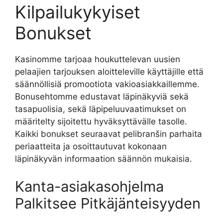
Kilpailukykyiset
Bonukset
Kasinomme tarjoaa houkuttelevan uusien
pelaajien tarjouksen aloitteleville käyttäjille että
säännöllisiä promootiota vakioasiakkaillemme.
Bonusehtomme edustavat läpinäkyviä sekä
tasapuolisia, sekä läpipeluuvaatimukset on
määritelty sijoitettu hyväksyttävälle tasolle.
Kaikki bonukset seuraavat pelibranšin parhaita
periaatteita ja osoittautuvat kokonaan
läpinäkyvän informaation säännön mukaisia.
Kanta-asiakasohjelma
Palkitsee Pitkäjänteisyyden