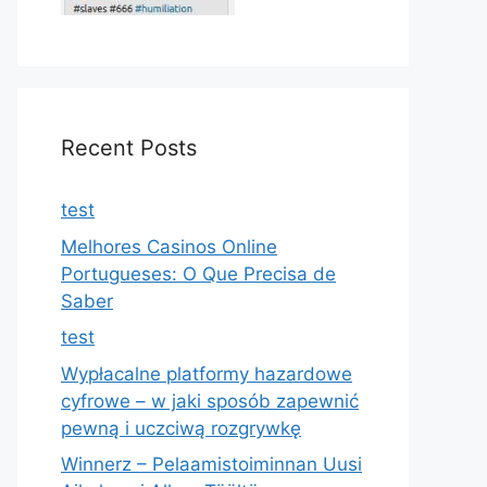
Recent Posts
test
Melhores Casinos Online
Portugueses: O Que Precisa de
Saber
test
Wypłacalne platformy hazardowe
cyfrowe – w jaki sposób zapewnić
pewną i uczciwą rozgrywkę
Winnerz – Pelaamistoiminnan Uusi