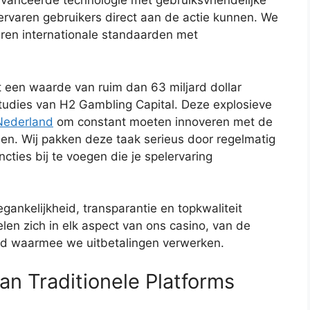
vanceerde technologie met gebruiksvriendelijke
ervaren gebruikers direct aan de actie kunnen. We
teren internationale standaarden met
t een waarde van ruim dan 63 miljard dollar
udies van H2 Gambling Capital. Deze explosieve
Nederland
om constant moeten innoveren met de
en. Wij pakken deze taak serieus door regelmatig
ties bij te voegen die je spelervaring
oegankelijkheid, transparantie en topkwaliteit
len zich in elk aspect van ons casino, van de
eid waarmee we uitbetalingen verwerken.
n Traditionele Platforms