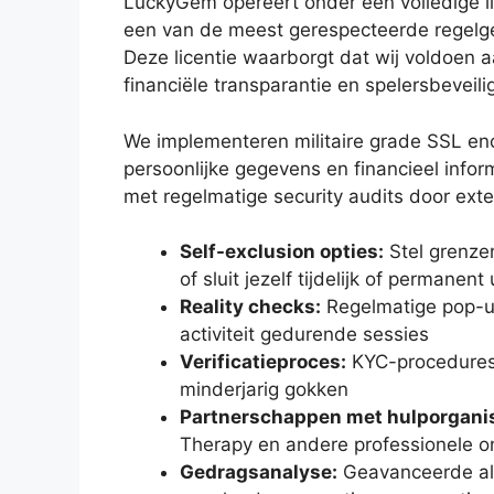
LuckyGem opereert onder een volledige l
een van de meest gerespecteerde regelge
Deze licentie waarborgt dat wij voldoen aa
financiële transparantie en spelersbeveili
We implementeren militaire grade SSL enc
persoonlijke gegevens en financieel info
met regelmatige security audits door exte
Self-exclusion opties:
Stel grenzen
of sluit jezelf tijdelijk of permanent 
Reality checks:
Regelmatige pop-up
activiteit gedurende sessies
Verificatieproces:
KYC-procedures 
minderjarig gokken
Partnerschappen met hulporganis
Therapy en andere professionele o
Gedragsanalyse:
Geavanceerde alg