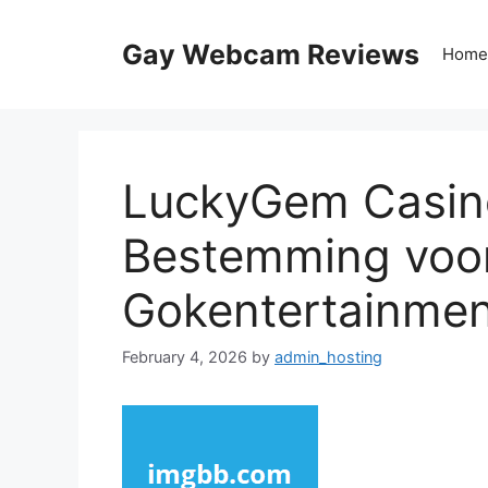
Skip
to
Gay Webcam Reviews
Home
content
LuckyGem Casin
Bestemming voor
Gokentertainmen
February 4, 2026
by
admin_hosting