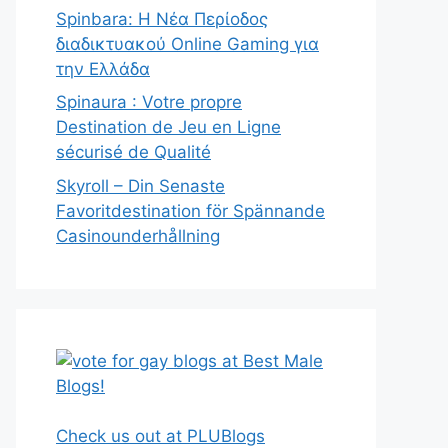
Spinbara: Η Νέα Περίοδος
διαδικτυακού Online Gaming για
την Ελλάδα
Spinaura : Votre propre
Destination de Jeu en Ligne
sécurisé de Qualité
Skyroll – Din Senaste
Favoritdestination för Spännande
Casinounderhållning
Check us out at PLUBlogs