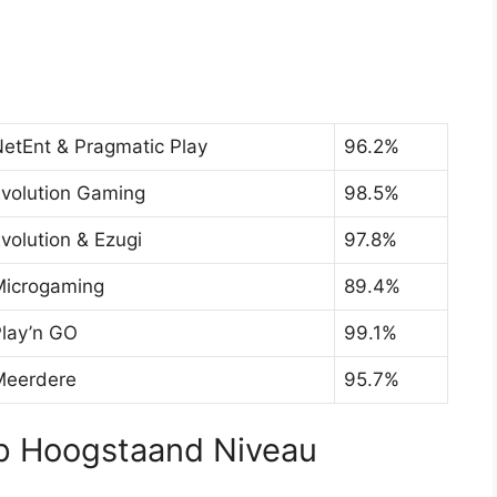
etEnt & Pragmatic Play
96.2%
volution Gaming
98.5%
volution & Ezugi
97.8%
Microgaming
89.4%
lay’n GO
99.1%
Meerdere
95.7%
op Hoogstaand Niveau