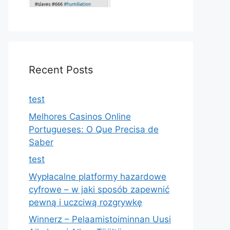
Recent Posts
test
Melhores Casinos Online
Portugueses: O Que Precisa de
Saber
test
Wypłacalne platformy hazardowe
cyfrowe – w jaki sposób zapewnić
pewną i uczciwą rozgrywkę
Winnerz – Pelaamistoiminnan Uusi