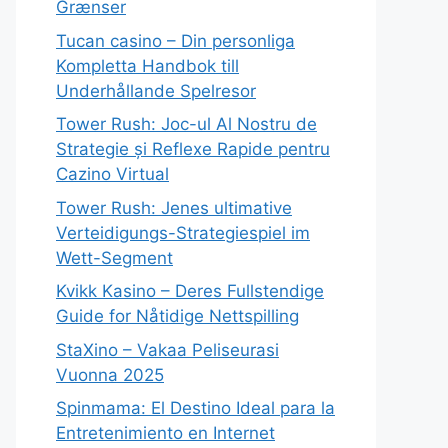
Grænser
Tucan casino – Din personliga
Kompletta Handbok till
Underhållande Spelresor
Tower Rush: Joc-ul Al Nostru de
Strategie și Reflexe Rapide pentru
Cazino Virtual
Tower Rush: Jenes ultimative
Verteidigungs-Strategiespiel im
Wett-Segment
Kvikk Kasino – Deres Fullstendige
Guide for Nåtidige Nettspilling
StaXino – Vakaa Peliseurasi
Vuonna 2025
Spinmama: El Destino Ideal para la
Entretenimiento en Internet