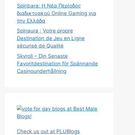
Spinbara: Η Νέα Περίοδος
διαδικτυακού Online Gaming για
την Ελλάδα
Spinaura : Votre propre
Destination de Jeu en Ligne
sécurisé de Qualité
Skyroll – Din Senaste
Favoritdestination för Spännande
Casinounderhållning
Check us out at PLUBlogs