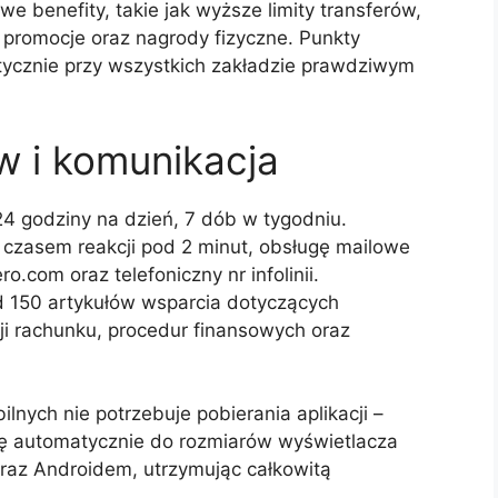
 benefity, takie jak wyższe limity transferów,
 promocje oraz nagrody fizyczne. Punkty
tycznie przy wszystkich zakładzie prawdziwym
 i komunikacja
24 godziny na dzień, 7 dób w tygodniu.
czasem reakcji pod 2 minut, obsługę mailowe
com oraz telefoniczny nr infolinii.
d 150 artykułów wsparcia dotyczących
ji rachunku, procedur finansowych oraz
lnych nie potrzebuje pobierania aplikacji –
ię automatycznie do rozmiarów wyświetlacza
raz Androidem, utrzymując całkowitą