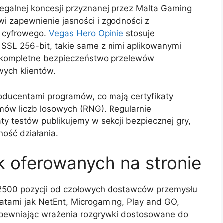
egalnej koncesji przyznanej przez Malta Gaming
i zapewnienie jasności i zgodności z
 cyfrowego.
Vegas Hero Opinie
stosuje
SL 256-bit, takie same z nimi aplikowanymi
c kompletne bezpieczeństwo przelewów
ych klientów.
ducentami programów, co mają certyfikaty
ów liczb losowych (RNG). Regularnie
y testów publikujemy w sekcji bezpiecznej gry,
ość działania.
 oferowanych na stronie
iż 2500 pozycji od czołowych dostawców przemysłu
atami jak NetEnt, Microgaming, Play and GO,
apewniając wrażenia rozgrywki dostosowane do