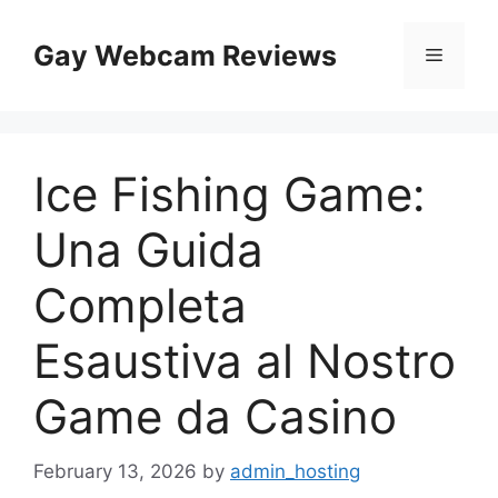
Skip
to
Gay Webcam Reviews
Menu
content
Ice Fishing Game:
Una Guida
Completa
Esaustiva al Nostro
Game da Casino
February 13, 2026
by
admin_hosting