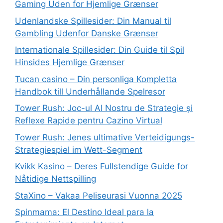
Gaming Uden for Hjemlige Grænser
Udenlandske Spillesider: Din Manual til
Gambling Udenfor Danske Grænser
Internationale Spillesider: Din Guide til Spil
Hinsides Hjemlige Grænser
Tucan casino – Din personliga Kompletta
Handbok till Underhållande Spelresor
Tower Rush: Joc-ul Al Nostru de Strategie și
Reflexe Rapide pentru Cazino Virtual
Tower Rush: Jenes ultimative Verteidigungs-
Strategiespiel im Wett-Segment
Kvikk Kasino – Deres Fullstendige Guide for
Nåtidige Nettspilling
StaXino – Vakaa Peliseurasi Vuonna 2025
Spinmama: El Destino Ideal para la