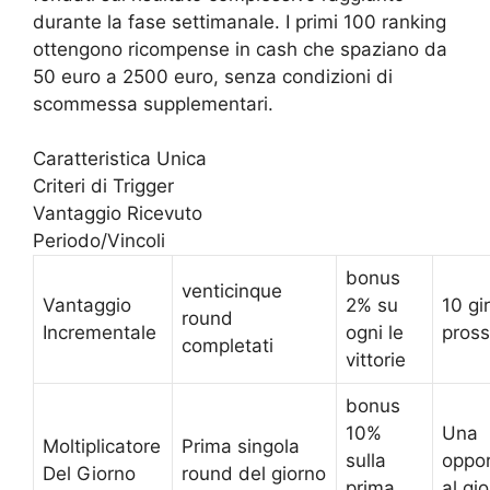
durante la fase settimanale. I primi 100 ranking
ottengono ricompense in cash che spaziano da
50 euro a 2500 euro, senza condizioni di
scommessa supplementari.
Caratteristica Unica
Criteri di Trigger
Vantaggio Ricevuto
Periodo/Vincoli
bonus
venticinque
Vantaggio
2% su
10 gir
round
Incrementale
ogni le
pross
completati
vittorie
bonus
10%
Una
Moltiplicatore
Prima singola
sulla
oppor
Del Giorno
round del giorno
prima
al gi