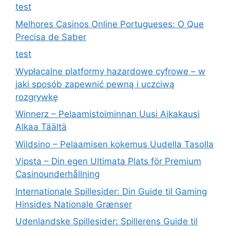
test
Melhores Casinos Online Portugueses: O Que
Precisa de Saber
test
Wypłacalne platformy hazardowe cyfrowe – w
jaki sposób zapewnić pewną i uczciwą
rozgrywkę
Winnerz – Pelaamistoiminnan Uusi Aikakausi
Alkaa Täältä
Wildsino – Pelaamisen kokemus Uudella Tasolla
Vipsta – Din egen Ultimata Plats för Premium
Casinounderhållning
Internationale Spillesider: Din Guide til Gaming
Hinsides Nationale Grænser
Udenlandske Spillesider: Spillerens Guide til