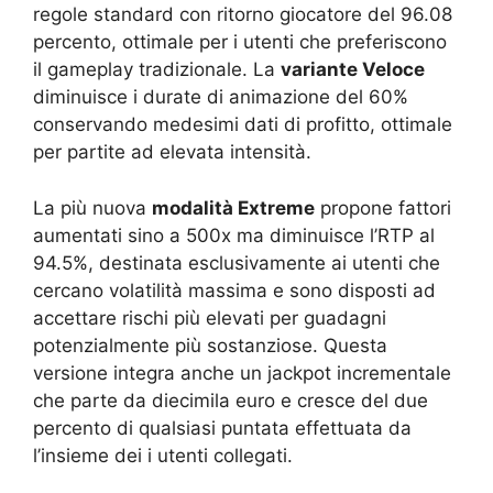
regole standard con ritorno giocatore del 96.08
percento, ottimale per i utenti che preferiscono
il gameplay tradizionale. La
variante Veloce
diminuisce i durate di animazione del 60%
conservando medesimi dati di profitto, ottimale
per partite ad elevata intensità.
La più nuova
modalità Extreme
propone fattori
aumentati sino a 500x ma diminuisce l’RTP al
94.5%, destinata esclusivamente ai utenti che
cercano volatilità massima e sono disposti ad
accettare rischi più elevati per guadagni
potenzialmente più sostanziose. Questa
versione integra anche un jackpot incrementale
che parte da diecimila euro e cresce del due
percento di qualsiasi puntata effettuata da
l’insieme dei i utenti collegati.