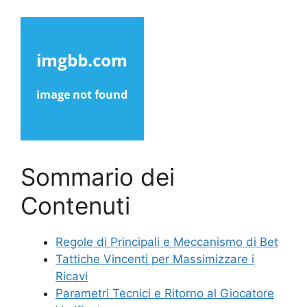
Sommario dei
Contenuti
Regole di Principali e Meccanismo di Bet
Tattiche Vincenti per Massimizzare i
Ricavi
Parametri Tecnici e Ritorno al Giocatore