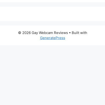
© 2026 Gay Webcam Reviews
• Built with
GeneratePress