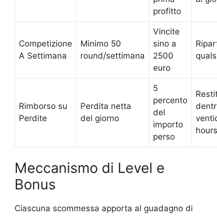
profitto
Vincite
Competizione
Minimo 50
sino a
Ripar
A Settimana
round/settimana
2500
quals
euro
5
Resti
percento
Rimborso su
Perdita netta
dent
del
Perdite
del giorno
venti
importo
hour
perso
Meccanismo di Level e
Bonus
Ciascuna scommessa apporta al guadagno di