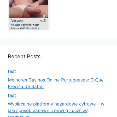
Recent Posts
test
Melhores Casinos Online Portugueses: O Que
Precisa de Saber
test
Wypłacalne platformy hazardowe cyfrowe – w
jaki sposób zapewnić pewną i uczciwą