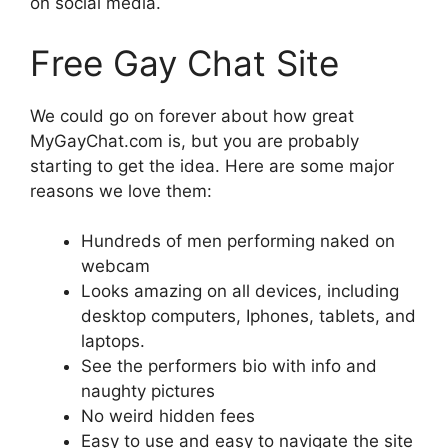
on social media.
Free Gay Chat Site
We could go on forever about how great
MyGayChat.com is, but you are probably
starting to get the idea. Here are some major
reasons we love them:
Hundreds of men performing naked on
webcam
Looks amazing on all devices, including
desktop computers, Iphones, tablets, and
laptops.
See the performers bio with info and
naughty pictures
No weird hidden fees
Easy to use and easy to navigate the site