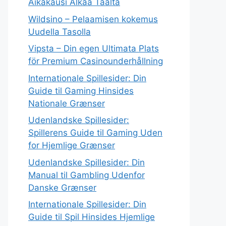
Aikakausi Alkaa Täältä
Wildsino – Pelaamisen kokemus
Uudella Tasolla
Vipsta – Din egen Ultimata Plats
för Premium Casinounderhållning
Internationale Spillesider: Din
Guide til Gaming Hinsides
Nationale Grænser
Udenlandske Spillesider:
Spillerens Guide til Gaming Uden
for Hjemlige Grænser
Udenlandske Spillesider: Din
Manual til Gambling Udenfor
Danske Grænser
Internationale Spillesider: Din
Guide til Spil Hinsides Hjemlige