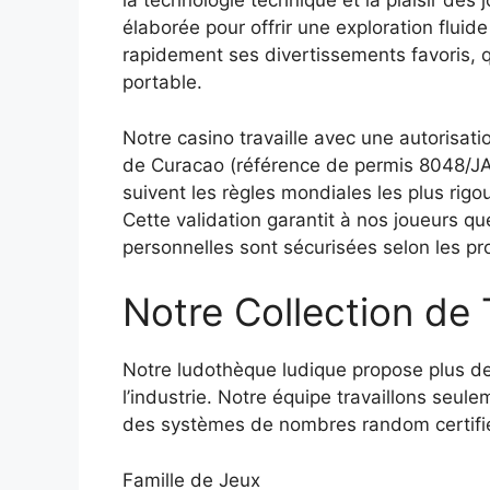
la technologie technique et la plaisir des
élaborée pour offrir une exploration fluide
rapidement ses divertissements favoris, q
portable.
Notre casino travaille avec une autorisat
de Curacao (référence de permis 8048/JAZ)
suivent les règles mondiales les plus rig
Cette validation garantit à nos joueurs q
personnelles sont sécurisées selon les pr
Notre Collection de 
Notre ludothèque ludique propose plus de
l’industrie. Notre équipe travaillons seul
des systèmes de nombres random certifiés,
Famille de Jeux