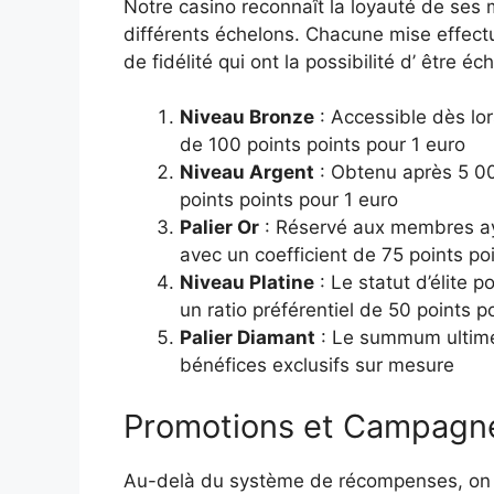
Notre casino reconnaît la loyauté de ses 
différents échelons. Chacune mise effectu
de fidélité qui ont la possibilité d’ être 
Niveau Bronze
: Accessible dès lor
de 100 points points pour 1 euro
Niveau Argent
: Obtenu après 5 00
points points pour 1 euro
Palier Or
: Réservé aux membres ayan
avec un coefficient de 75 points po
Niveau Platine
: Le statut d’élite p
un ratio préférentiel de 50 points p
Palier Diamant
: Le summum ultime 
bénéfices exclusifs sur mesure
Promotions et Campagne
Au-delà du système de récompenses, on 