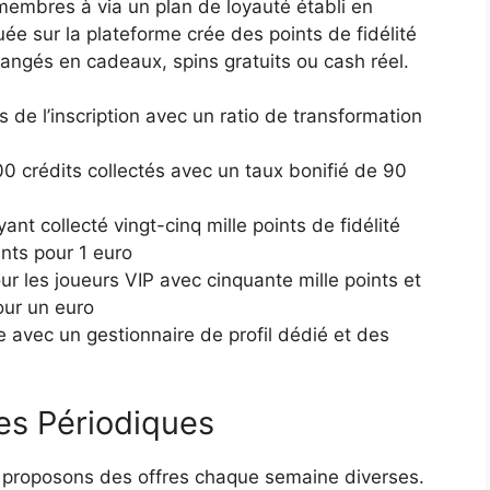
membres à via un plan de loyauté établi en
ée sur la plateforme crée des points de fidélité
échangés en cadeaux, spins gratuits ou cash réel.
s de l’inscription avec un ratio de transformation
0 crédits collectés avec un taux bonifié de 90
t collecté vingt-cinq mille points de fidélité
ints pour 1 euro
our les joueurs VIP avec cinquante mille points et
our un euro
avec un gestionnaire de profil dédié et des
s Périodiques
proposons des offres chaque semaine diverses.