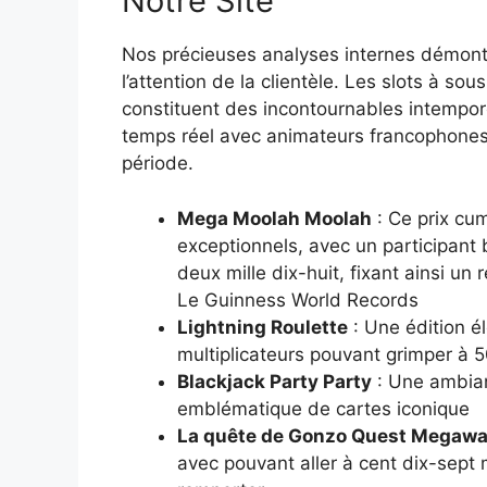
Notre Site
Nos précieuses analyses internes démontre
l’attention de la clientèle. Les slots à so
constituent des incontournables intemporel
temps réel avec animateurs francophones 
période.
Mega Moolah Moolah
: Ce prix cum
exceptionnels, avec un participant
deux mille dix-huit, fixant ainsi u
Le Guinness World Records
Lightning Roulette
: Une édition él
multiplicateurs pouvant grimper à 
Blackjack Party Party
: Une ambian
emblématique de cartes iconique
La quête de Gonzo Quest Megawa
avec pouvant aller à cent dix-sept m