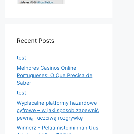
Recent Posts
test
Melhores Casinos Online
Portugueses: O Que Precisa de
Saber
test
Wypłacalne platformy hazardowe
cyfrowe – w jaki sposób zapewnić
pewną i uczciwą rozgrywkę
Winnerz – Pelaamistoiminnan Uusi