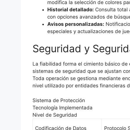
modifica la selección de colores par
Historial detallado:
Consulta total 
con opciones avanzados de búsqu
Avisos personalizadas:
Notificaci
especiales y actualizaciones de jue
Seguridad y Seguri
La fiabilidad forma el cimiento básico d
sistemas de seguridad que se ajustan con
Toda operación se gestiona mediante encr
nivel utilizado por entidades financieras d
Sistema de Protección
Tecnología Implementada
Nivel de Seguridad
Codificación de Datos
Protocolo 