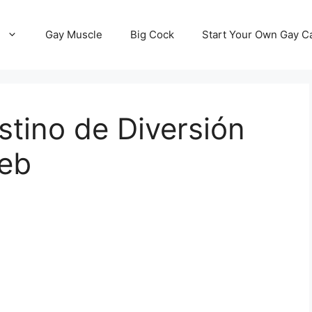
Gay Muscle
Big Cock
Start Your Own Gay 
tino de Diversión
Web