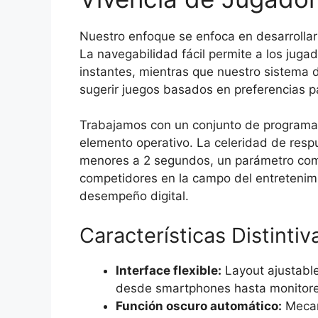
Nuestro enfoque se enfoca en desarrollar
La navegabilidad fácil permite a los juga
instantes, mientras que nuestro sistema d
sugerir juegos basados en preferencias pa
Trabajamos con un conjunto de program
elemento operativo. La celeridad de respu
menores a 2 segundos, un parámetro com
competidores en la campo del entretenimi
desempeño digital.
Características Distinti
Interface flexible:
Layout ajustabl
desde smartphones hasta monitore
Función oscuro automático:
Mecan