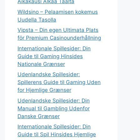
Aikakausi Alkaa Täältä
Wildsino – Pelaamisen kokemus
Uudella Tasolla
Vipsta – Din egen Ultimata Plats
för Premium Casinounderhållning
Internationale Spillesider: Din
Guide til Gaming Hinsides
Nationale Grænser
Udenlandske Spillesider:
Spillerens Guide til Gaming Uden
for Hjemlige Grænser
Udenlandske Spillesider: Din
Manual til Gambling Udenfor
Danske Grænser
Internationale Spillesider: Din
Guide til Spil Hinsides Hjemlige