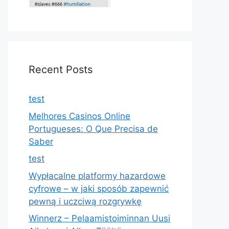
Recent Posts
test
Melhores Casinos Online
Portugueses: O Que Precisa de
Saber
test
Wypłacalne platformy hazardowe
cyfrowe – w jaki sposób zapewnić
pewną i uczciwą rozgrywkę
Winnerz – Pelaamistoiminnan Uusi