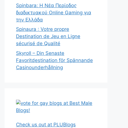
Spinbara: Η Νέα Περίοδος
διαδικτυακού Online Gaming για
την Ελλάδα
Spinaura : Votre propre
Destination de Jeu en Ligne
sécurisé de Qualité
Skyroll – Din Senaste
Favoritdestination för Spännande
Casinounderhållning
Check us out at PLUBlogs