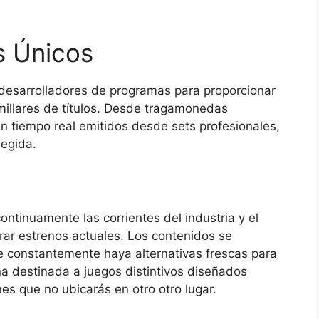
s Únicos
 desarrolladores de programas para proporcionar
 millares de títulos. Desde tragamonedas
en tiempo real emitidos desde sets profesionales,
legida.
ontinuamente las corrientes del industria y el
rar estrenos actuales. Los contenidos se
 constantemente haya alternativas frescas para
 destinada a juegos distintivos diseñados
es que no ubicarás en otro otro lugar.