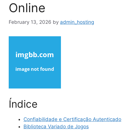
Online
February 13, 2026
by
admin_hosting
Índice
Confiabilidade e Certificação Autenticado
Biblioteca Variado de Jogos