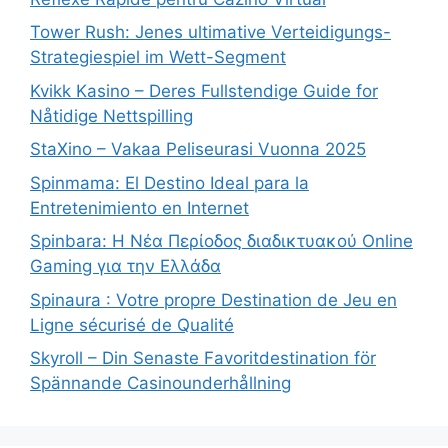
Tower Rush: Jenes ultimative Verteidigungs-
Strategiespiel im Wett-Segment
Kvikk Kasino – Deres Fullstendige Guide for
Nåtidige Nettspilling
StaXino – Vakaa Peliseurasi Vuonna 2025
Spinmama: El Destino Ideal para la
Entretenimiento en Internet
Spinbara: Η Νέα Περίοδος διαδικτυακού Online
Gaming για την Ελλάδα
Spinaura : Votre propre Destination de Jeu en
Ligne sécurisé de Qualité
Skyroll – Din Senaste Favoritdestination för
Spännande Casinounderhållning