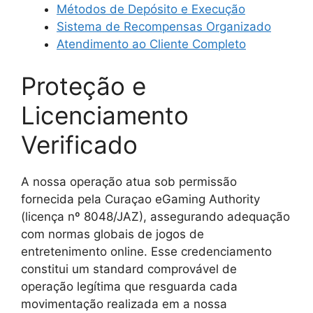
Métodos de Depósito e Execução
Sistema de Recompensas Organizado
Atendimento ao Cliente Completo
Proteção e
Licenciamento
Verificado
A nossa operação atua sob permissão
fornecida pela Curaçao eGaming Authority
(licença nº 8048/JAZ), assegurando adequação
com normas globais de jogos de
entretenimento online. Esse credenciamento
constitui um standard comprovável de
operação legítima que resguarda cada
movimentação realizada em a nossa