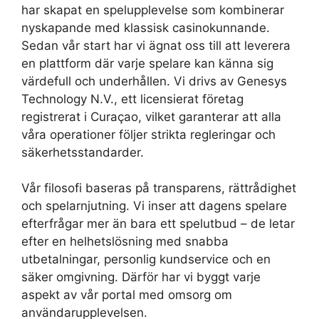
har skapat en spelupplevelse som kombinerar
nyskapande med klassisk casinokunnande.
Sedan vår start har vi ägnat oss till att leverera
en plattform där varje spelare kan känna sig
värdefull och underhållen. Vi drivs av Genesys
Technology N.V., ett licensierat företag
registrerat i Curaçao, vilket garanterar att alla
våra operationer följer strikta regleringar och
säkerhetsstandarder.
Vår filosofi baseras på transparens, rättrådighet
och spelarnjutning. Vi inser att dagens spelare
efterfrågar mer än bara ett spelutbud – de letar
efter en helhetslösning med snabba
utbetalningar, personlig kundservice och en
säker omgivning. Därför har vi byggt varje
aspekt av vår portal med omsorg om
användarupplevelsen.