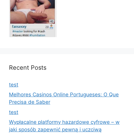
Recent Posts
test
Melhores Casinos Online Portugueses: O Que
Precisa de Saber
test
Wypłacalne platformy hazardowe cyfrowe – w
jaki sposób zapewnić pewną i uczciwą