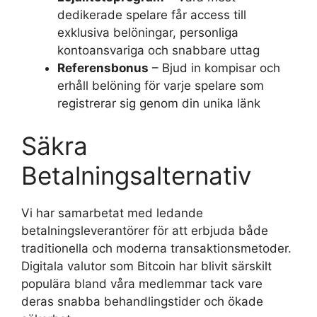
dedikerade spelare får access till
exklusiva belöningar, personliga
kontoansvariga och snabbare uttag
Referensbonus
– Bjud in kompisar och
erhåll belöning för varje spelare som
registrerar sig genom din unika länk
Säkra
Betalningsalternativ
Vi har samarbetat med ledande
betalningsleverantörer för att erbjuda både
traditionella och moderna transaktionsmetoder.
Digitala valutor som Bitcoin har blivit särskilt
populära bland våra medlemmar tack vare
deras snabba behandlingstider och ökade