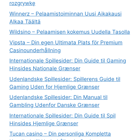
rozgrywkę
Winnerz – Pelaamistoiminnan Uusi Aikakausi
Alkaa Täältä
Wildsino – Pelaamisen kokemus Uudella Tasolla
Vipsta – Din egen Ultimata Plats för Premium
Casinounderhållning
Internationale Spillesider: Din Guide til Gaming
Hinsides Nationale Grænser
Udenlandske Spillesider: Spillerens Guide til
Gaming Uden for Hjemlige Grænser
Udenlandske Spillesider: Din Manual til
Gambling Udenfor Danske Grænser
Internationale Spillesider: Din Guide til Spil
Hinsides Hjemlige Grænser
Tucan casino – Din personliga Kompletta