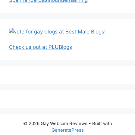
Spännande Casinounderhållning
Check us out at PLUBlogs
© 2026 Gay Webcam Reviews
• Built with
GeneratePress