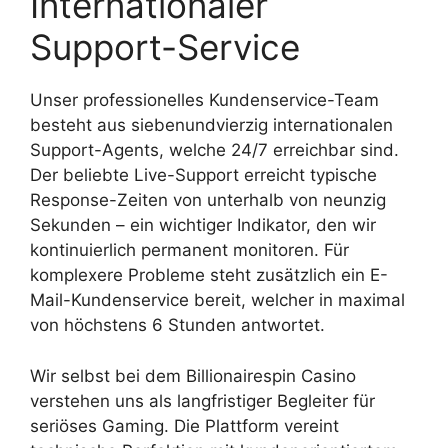
Internationaler
Support-Service
Unser professionelles Kundenservice-Team
besteht aus siebenundvierzig internationalen
Support-Agents, welche 24/7 erreichbar sind.
Der beliebte Live-Support erreicht typische
Response-Zeiten von unterhalb von neunzig
Sekunden – ein wichtiger Indikator, den wir
kontinuierlich permanent monitoren. Für
komplexere Probleme steht zusätzlich ein E-
Mail-Kundenservice bereit, welcher in maximal
von höchstens 6 Stunden antwortet.
Wir selbst bei dem Billionairespin Casino
verstehen uns als langfristiger Begleiter für
seriöses Gaming. Die Plattform vereint