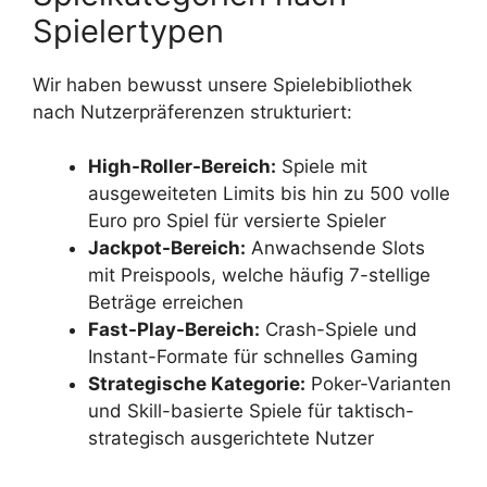
Spielertypen
Wir haben bewusst unsere Spielebibliothek
nach Nutzerpräferenzen strukturiert:
High-Roller-Bereich:
Spiele mit
ausgeweiteten Limits bis hin zu 500 volle
Euro pro Spiel für versierte Spieler
Jackpot-Bereich:
Anwachsende Slots
mit Preispools, welche häufig 7-stellige
Beträge erreichen
Fast-Play-Bereich:
Crash-Spiele und
Instant-Formate für schnelles Gaming
Strategische Kategorie:
Poker-Varianten
und Skill-basierte Spiele für taktisch-
strategisch ausgerichtete Nutzer