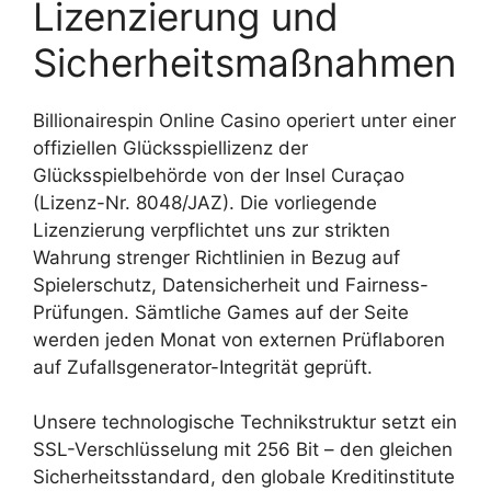
Lizenzierung und
Sicherheitsmaßnahmen
Billionairespin Online Casino operiert unter einer
offiziellen Glücksspiellizenz der
Glücksspielbehörde von der Insel Curaçao
(Lizenz-Nr. 8048/JAZ). Die vorliegende
Lizenzierung verpflichtet uns zur strikten
Wahrung strenger Richtlinien in Bezug auf
Spielerschutz, Datensicherheit und Fairness-
Prüfungen. Sämtliche Games auf der Seite
werden jeden Monat von externen Prüflaboren
auf Zufallsgenerator-Integrität geprüft.
Unsere technologische Technikstruktur setzt ein
SSL-Verschlüsselung mit 256 Bit – den gleichen
Sicherheitsstandard, den globale Kreditinstitute