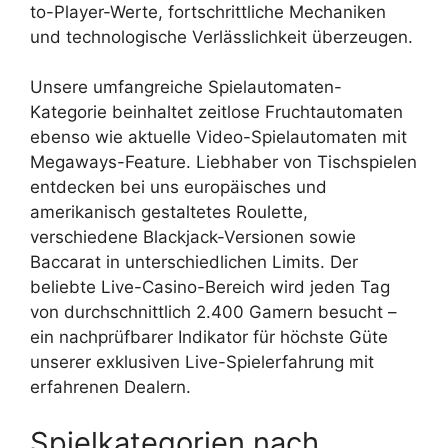
to-Player-Werte, fortschrittliche Mechaniken
und technologische Verlässlichkeit überzeugen.
Unsere umfangreiche Spielautomaten-
Kategorie beinhaltet zeitlose Fruchtautomaten
ebenso wie aktuelle Video-Spielautomaten mit
Megaways-Feature. Liebhaber von Tischspielen
entdecken bei uns europäisches und
amerikanisch gestaltetes Roulette,
verschiedene Blackjack-Versionen sowie
Baccarat in unterschiedlichen Limits. Der
beliebte Live-Casino-Bereich wird jeden Tag
von durchschnittlich 2.400 Gamern besucht –
ein nachprüfbarer Indikator für höchste Güte
unserer exklusiven Live-Spielerfahrung mit
erfahrenen Dealern.
Spielkategorien nach