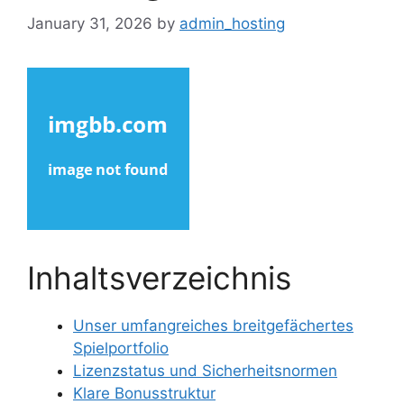
January 31, 2026
by
admin_hosting
Inhaltsverzeichnis
Unser umfangreiches breitgefächertes
Spielportfolio
Lizenzstatus und Sicherheitsnormen
Klare Bonusstruktur