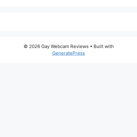
© 2026 Gay Webcam Reviews
• Built with
GeneratePress