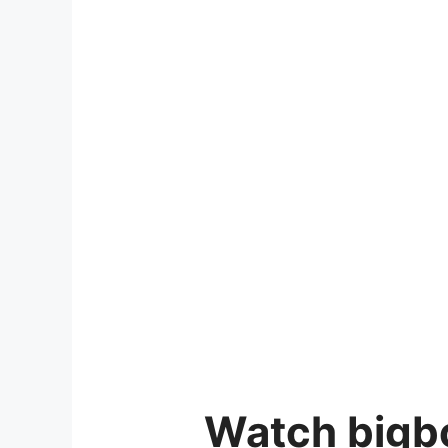
Watch bigb