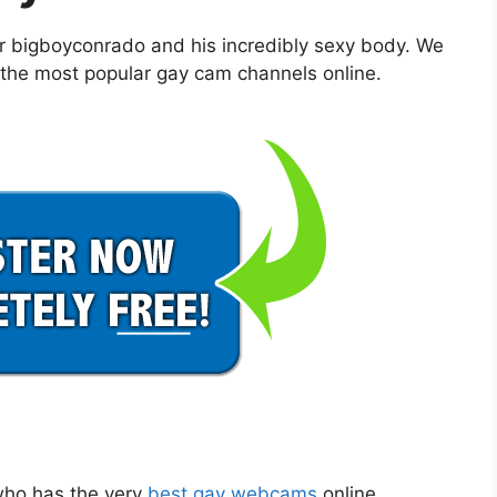
 bigboyconrado and his incredibly sexy body. We
the most popular gay cam channels online.
 who has the very
best gay webcams
online.