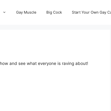
Gay Muscle
Big Cock
Start Your Own Gay 
ow and see what everyone is raving about!