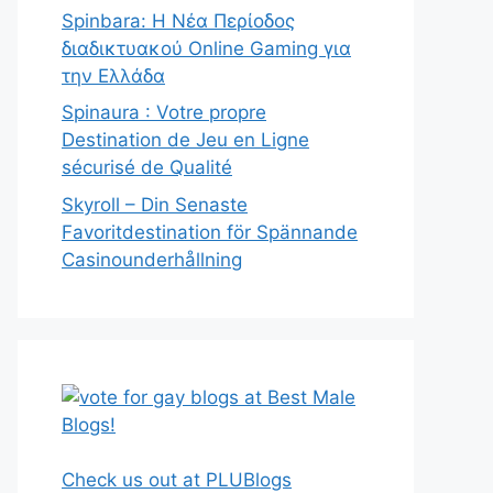
Spinbara: Η Νέα Περίοδος
διαδικτυακού Online Gaming για
την Ελλάδα
Spinaura : Votre propre
Destination de Jeu en Ligne
sécurisé de Qualité
Skyroll – Din Senaste
Favoritdestination för Spännande
Casinounderhållning
Check us out at PLUBlogs