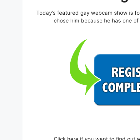
Today’s featured gay webcam show is for
chose him because he has one of 
Click here if you want to find out