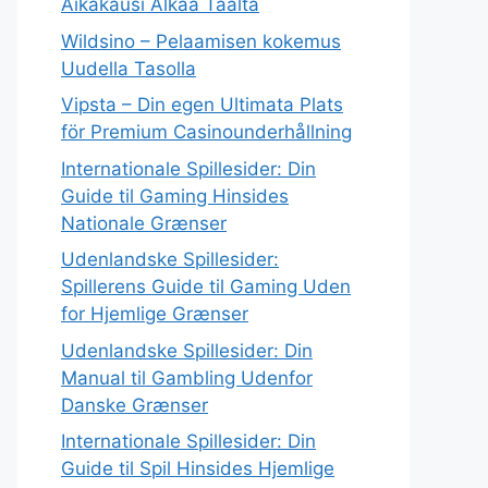
Aikakausi Alkaa Täältä
Wildsino – Pelaamisen kokemus
Uudella Tasolla
Vipsta – Din egen Ultimata Plats
för Premium Casinounderhållning
Internationale Spillesider: Din
Guide til Gaming Hinsides
Nationale Grænser
Udenlandske Spillesider:
Spillerens Guide til Gaming Uden
for Hjemlige Grænser
Udenlandske Spillesider: Din
Manual til Gambling Udenfor
Danske Grænser
Internationale Spillesider: Din
Guide til Spil Hinsides Hjemlige