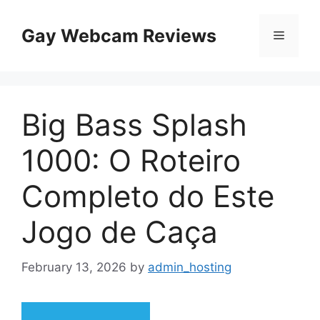
Skip
to
Gay Webcam Reviews
Menu
content
Big Bass Splash
1000: O Roteiro
Completo do Este
Jogo de Caça
February 13, 2026
by
admin_hosting