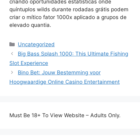
criando oportunidades estatísticas onde
quíntuplos wilds durante rodadas grátis podem
criar o mítico fator 1000x aplicado a grupos de
elevado quantia.
Categories
Uncategorized
Big Bass Splash 1000: This Ultimate Fishing
Slot Experience
Bino Bet: Jouw Bestemming voor
Hoogwaardige Online Casino Entertainment
Must Be 18+ To View Website – Adults Only.