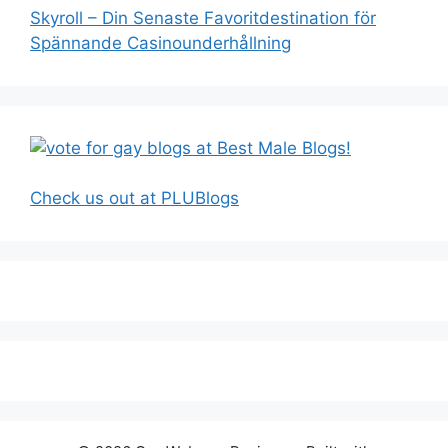
Skyroll – Din Senaste Favoritdestination för
Spännande Casinounderhållning
Check us out at PLUBlogs