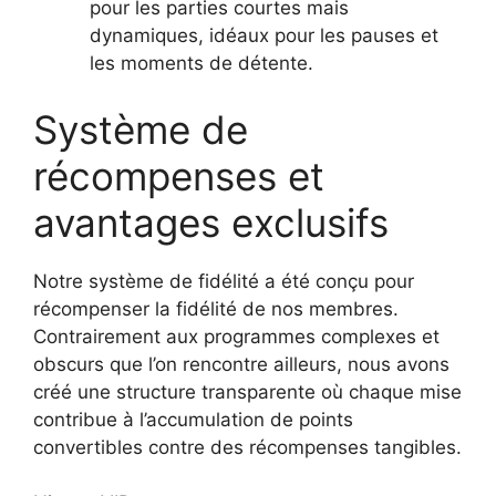
pour les parties courtes mais
dynamiques, idéaux pour les pauses et
les moments de détente.
Système de
récompenses et
avantages exclusifs
Notre système de fidélité a été conçu pour
récompenser la fidélité de nos membres.
Contrairement aux programmes complexes et
obscurs que l’on rencontre ailleurs, nous avons
créé une structure transparente où chaque mise
contribue à l’accumulation de points
convertibles contre des récompenses tangibles.