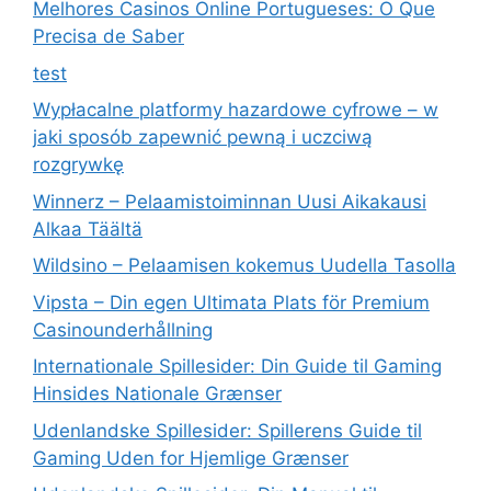
Melhores Casinos Online Portugueses: O Que
Precisa de Saber
test
Wypłacalne platformy hazardowe cyfrowe – w
jaki sposób zapewnić pewną i uczciwą
rozgrywkę
Winnerz – Pelaamistoiminnan Uusi Aikakausi
Alkaa Täältä
Wildsino – Pelaamisen kokemus Uudella Tasolla
Vipsta – Din egen Ultimata Plats för Premium
Casinounderhållning
Internationale Spillesider: Din Guide til Gaming
Hinsides Nationale Grænser
Udenlandske Spillesider: Spillerens Guide til
Gaming Uden for Hjemlige Grænser