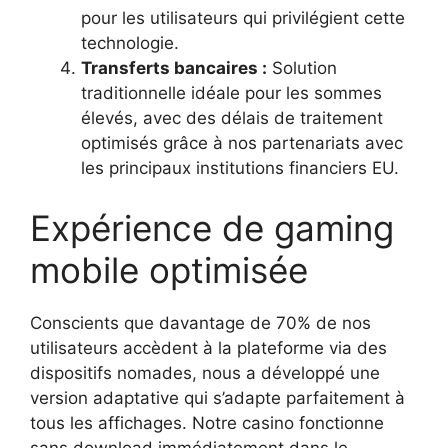
pour les utilisateurs qui privilégient cette
technologie.
Transferts bancaires :
Solution
traditionnelle idéale pour les sommes
élevés, avec des délais de traitement
optimisés grâce à nos partenariats avec
les principaux institutions financiers EU.
Expérience de gaming
mobile optimisée
Conscients que davantage de 70% de nos
utilisateurs accèdent à la plateforme via des
dispositifs nomades, nous a développé une
version adaptative qui s’adapte parfaitement à
tous les affichages. Notre casino fonctionne
sans download immédiatement dans le