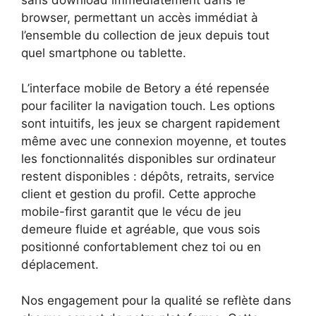
browser, permettant un accès immédiat à
l’ensemble du collection de jeux depuis tout
quel smartphone ou tablette.
L’interface mobile de Betory a été repensée
pour faciliter la navigation touch. Les options
sont intuitifs, les jeux se chargent rapidement
même avec une connexion moyenne, et toutes
les fonctionnalités disponibles sur ordinateur
restent disponibles : dépôts, retraits, service
client et gestion du profil. Cette approche
mobile-first garantit que le vécu de jeu
demeure fluide et agréable, que vous sois
positionné confortablement chez toi ou en
déplacement.
Nos engagement pour la qualité se reflète dans