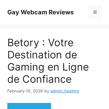
Skip
to
Gay Webcam Reviews
Menu
content
Betory : Votre
Destination de
Gaming en Ligne
de Confiance
February 10, 2026
by
admin_hosting