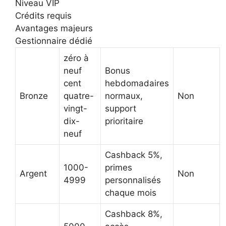
Niveau VIP
Crédits requis
Avantages majeurs
Gestionnaire dédié
zéro à
neuf
Bonus
cent
hebdomadaires
Bronze
quatre-
normaux,
Non
vingt-
support
dix-
prioritaire
neuf
Cashback 5%,
1000-
primes
Argent
Non
4999
personnalisés
chaque mois
Cashback 8%,