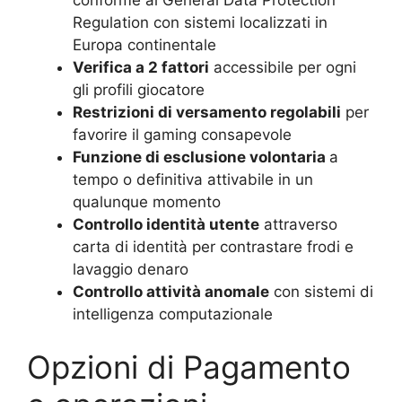
Regulation con sistemi localizzati in
Europa continentale
Verifica a 2 fattori
accessibile per ogni
gli profili giocatore
Restrizioni di versamento regolabili
per
favorire il gaming consapevole
Funzione di esclusione volontaria
a
tempo o definitiva attivabile in un
qualunque momento
Controllo identità utente
attraverso
carta di identità per contrastare frodi e
lavaggio denaro
Controllo attività anomale
con sistemi di
intelligenza computazionale
Opzioni di Pagamento