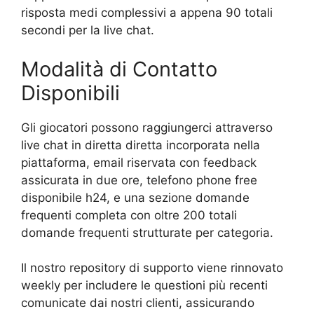
risposta medi complessivi a appena 90 totali
secondi per la live chat.
Modalità di Contatto
Disponibili
Gli giocatori possono raggiungerci attraverso
live chat in diretta diretta incorporata nella
piattaforma, email riservata con feedback
assicurata in due ore, telefono phone free
disponibile h24, e una sezione domande
frequenti completa con oltre 200 totali
domande frequenti strutturate per categoria.
Il nostro repository di supporto viene rinnovato
weekly per includere le questioni più recenti
comunicate dai nostri clienti, assicurando