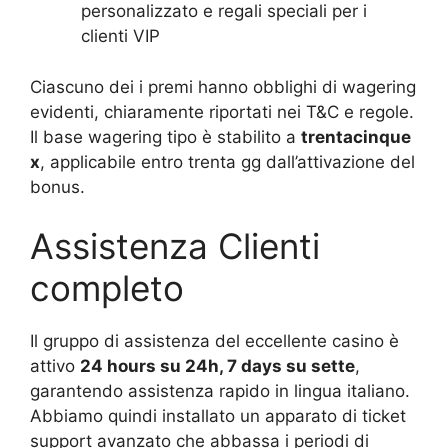
personalizzato e regali speciali per i
clienti VIP
Ciascuno dei i premi hanno obblighi di wagering
evidenti, chiaramente riportati nei T&C e regole.
Il base wagering tipo è stabilito a
trentacinque
x
, applicabile entro trenta gg dall’attivazione del
bonus.
Assistenza Clienti
completo
Il gruppo di assistenza del eccellente casino è
attivo
24 hours su 24h, 7 days su sette
,
garantendo assistenza rapido in lingua italiano.
Abbiamo quindi installato un apparato di ticket
support avanzato che abbassa i periodi di