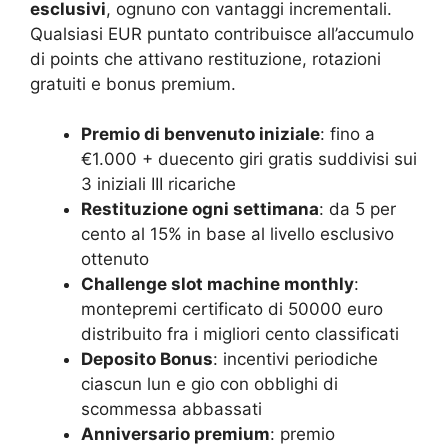
esclusivi
, ognuno con vantaggi incrementali.
Qualsiasi EUR puntato contribuisce all’accumulo
di points che attivano restituzione, rotazioni
gratuiti e bonus premium.
Premio di benvenuto iniziale
: fino a
€1.000 + duecento giri gratis suddivisi sui
3 iniziali III ricariche
Restituzione ogni settimana
: da 5 per
cento al 15% in base al livello esclusivo
ottenuto
Challenge slot machine monthly
:
montepremi certificato di 50000 euro
distribuito fra i migliori cento classificati
Deposito Bonus
: incentivi periodiche
ciascun lun e gio con obblighi di
scommessa abbassati
Anniversario premium
: premio