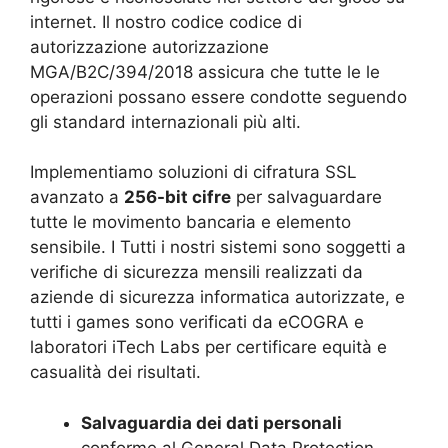
internet. Il nostro codice codice di
autorizzazione autorizzazione
MGA/B2C/394/2018 assicura che tutte le le
operazioni possano essere condotte seguendo
gli standard internazionali più alti.
Implementiamo soluzioni di cifratura SSL
avanzato a
256-bit cifre
per salvaguardare
tutte le movimento bancaria e elemento
sensibile. I Tutti i nostri sistemi sono soggetti a
verifiche di sicurezza mensili realizzati da
aziende di sicurezza informatica autorizzate, e
tutti i games sono verificati da eCOGRA e
laboratori iTech Labs per certificare equità e
casualità dei risultati.
Salvaguardia dei dati personali
conforme al General Data Protection