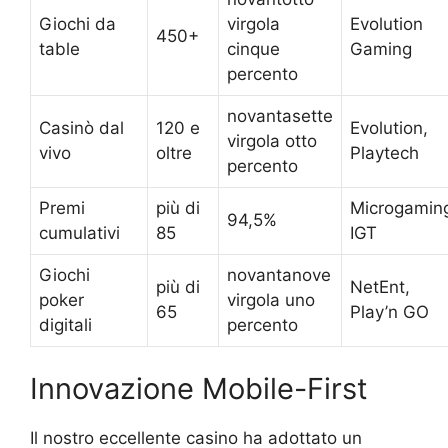
Giochi da
virgola
Evolution
450+
table
cinque
Gaming
percento
novantasette
Casinò dal
120 e
Evolution,
virgola otto
vivo
oltre
Playtech
percento
Premi
più di
Microgamin
94,5%
cumulativi
85
IGT
Giochi
novantanove
più di
NetEnt,
poker
virgola uno
65
Play’n GO
digitali
percento
Innovazione Mobile-First
Il nostro eccellente casino ha adottato un