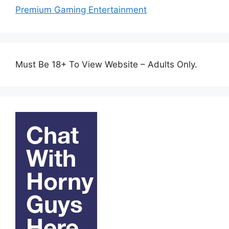
Premium Gaming Entertainment
Must Be 18+ To View Website – Adults Only.