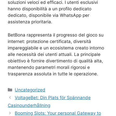
soluzioni veloci ed efficaci. I utenti esclusivi
hanno disponibilità a un profilo dedicato
dedicato, disponibile via WhatsApp per
assistenza prioritaria.
BetBona rappresenta il progresso del gioco su
internet: protezione certificata, diversità
impareggiabile e un ecosistema creato intorno
alle necessità dei utenti attuali. La principale
obiettivo è fornire divertimento di qualità alta,
mantenendo parametri morali rigorosi e
trasparenza assoluta in tutte le operazione.
Categories
Uncategorized
VoltageBet: Din Plats för Spännande
Casinounderhållning
Booming Slots: Your personal Gateway to