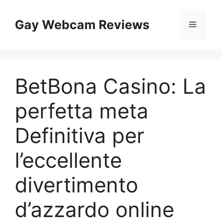
Skip
to
Gay Webcam Reviews
Menu
content
BetBona Casino: La
perfetta meta
Definitiva per
l’eccellente
divertimento
d’azzardo online