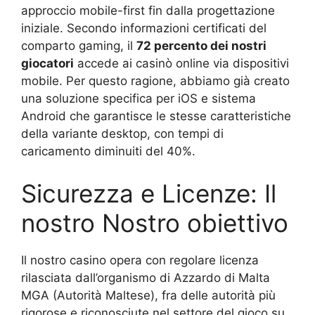
approccio mobile-first fin dalla progettazione
iniziale. Secondo informazioni certificati del
comparto gaming, il
72 percento dei nostri
giocatori
accede ai casinò online via dispositivi
mobile. Per questo ragione, abbiamo già creato
una soluzione specifica per iOS e sistema
Android che garantisce le stesse caratteristiche
della variante desktop, con tempi di
caricamento diminuiti del 40%.
Sicurezza e Licenze: Il
nostro Nostro obiettivo
Il nostro casino opera con regolare licenza
rilasciata dall’organismo di Azzardo di Malta
MGA (Autorità Maltese), fra delle autorità più
rigorose e riconosciute nel settore del gioco su