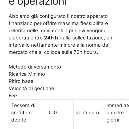
e operazioni
Abbiamo già configurato il nostro apparato
finanziario per offrire massima flessibilità e
celerità nelle movimenti. I prelievi vengono
elaborati entro
24h h
dalla sollecitazione, un
intervallo nettamente minore alla norma del
mercato che si colloca sulle 72h hours.
Metodo di versamento
Ricarica Minimo
Ritiro base
Velocità di gestione
Fee
Tessera di
Immediat
credito o
€10
venti euro
uno-tre
debito
giorni