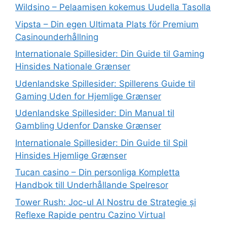
Wildsino – Pelaamisen kokemus Uudella Tasolla
Vipsta – Din egen Ultimata Plats för Premium
Casinounderhållning
Internationale Spillesider: Din Guide til Gaming
Hinsides Nationale Grænser
Udenlandske Spillesider: Spillerens Guide til
Gaming Uden for Hjemlige Grænser
Udenlandske Spillesider: Din Manual til
Gambling Udenfor Danske Grænser
Internationale Spillesider: Din Guide til Spil
Hinsides Hjemlige Grænser
Tucan casino – Din personliga Kompletta
Handbok till Underhållande Spelresor
Tower Rush: Joc-ul Al Nostru de Strategie și
Reflexe Rapide pentru Cazino Virtual