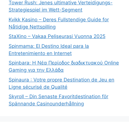
Tower Rush: Jenes ultimative Verteidigungs-
Strategiespiel im Wett-Segment
Kvikk Kasino – Deres Fullstendige Guide for
Nåtidige Nettspilling
StaXino – Vakaa Peliseurasi Vuonna 2025
Spinmama: El Destino Ideal para la
Entretenimiento en Internet
Spinbara: Η Νέα Περίοδος διαδικτυακού Online
Gaming για την Ελλάδα
Spinaura : Votre propre Destination de Jeu en
Ligne sécurisé de Qualité
Skyroll – Din Senaste Favoritdestination för
Spännande Casinounderhållning