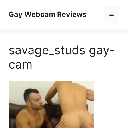
Skip
to
Gay Webcam Reviews
Menu
content
savage_studs gay-
cam