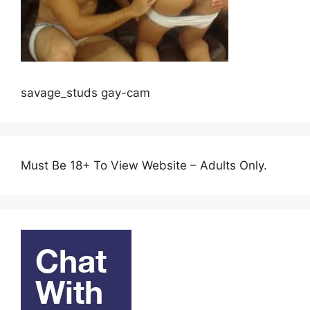
savage_studs gay-cam
Must Be 18+ To View Website – Adults Only.