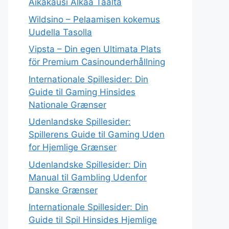
Aikakausi Alkaa Täältä
Wildsino – Pelaamisen kokemus
Uudella Tasolla
Vipsta – Din egen Ultimata Plats
för Premium Casinounderhållning
Internationale Spillesider: Din
Guide til Gaming Hinsides
Nationale Grænser
Udenlandske Spillesider:
Spillerens Guide til Gaming Uden
for Hjemlige Grænser
Udenlandske Spillesider: Din
Manual til Gambling Udenfor
Danske Grænser
Internationale Spillesider: Din
Guide til Spil Hinsides Hjemlige