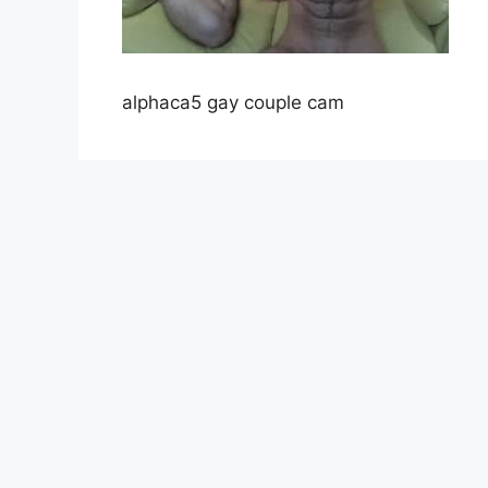
alphaca5 gay couple cam