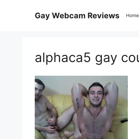
Skip
to
Gay Webcam Reviews
Home
content
alphaca5 gay co