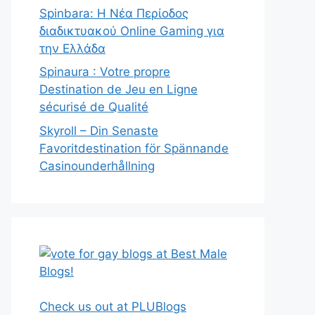
Spinbara: Η Νέα Περίοδος
διαδικτυακού Online Gaming για
την Ελλάδα
Spinaura : Votre propre
Destination de Jeu en Ligne
sécurisé de Qualité
Skyroll – Din Senaste
Favoritdestination för Spännande
Casinounderhållning
Check us out at PLUBlogs