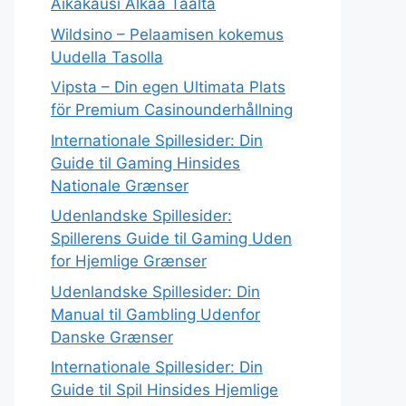
Aikakausi Alkaa Täältä
Wildsino – Pelaamisen kokemus
Uudella Tasolla
Vipsta – Din egen Ultimata Plats
för Premium Casinounderhållning
Internationale Spillesider: Din
Guide til Gaming Hinsides
Nationale Grænser
Udenlandske Spillesider:
Spillerens Guide til Gaming Uden
for Hjemlige Grænser
Udenlandske Spillesider: Din
Manual til Gambling Udenfor
Danske Grænser
Internationale Spillesider: Din
Guide til Spil Hinsides Hjemlige