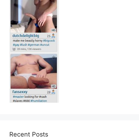
Recent Posts