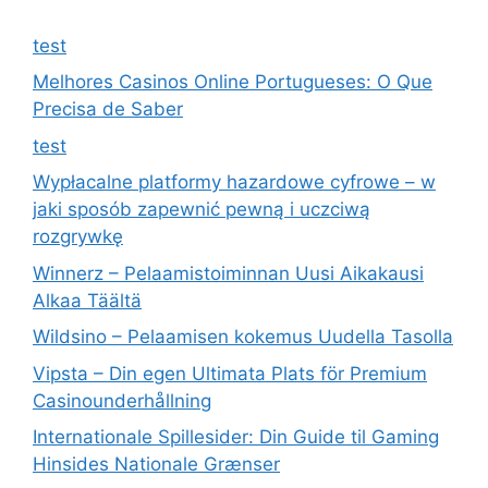
test
Melhores Casinos Online Portugueses: O Que
Precisa de Saber
test
Wypłacalne platformy hazardowe cyfrowe – w
jaki sposób zapewnić pewną i uczciwą
rozgrywkę
Winnerz – Pelaamistoiminnan Uusi Aikakausi
Alkaa Täältä
Wildsino – Pelaamisen kokemus Uudella Tasolla
Vipsta – Din egen Ultimata Plats för Premium
Casinounderhållning
Internationale Spillesider: Din Guide til Gaming
Hinsides Nationale Grænser