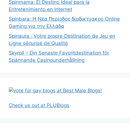
Spinmama: El Destino Ideal para la
Entretenimiento en Internet
Spinbara: Η Νέα Περίοδος διαδικτυακού Online
Gaming για την Ελλάδα
Spinaura : Votre propre Destination de Jeu en
Ligne sécurisé de Qualité
Skyroll – Din Senaste Favoritdestination för
Spännande Casinounderhållning
Check us out at PLUBlogs